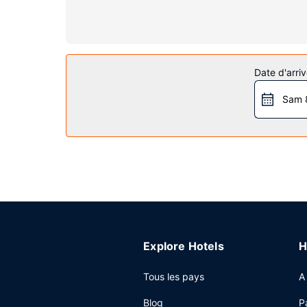
Une salle de bain semi-ouverte avec un ensemble
articles de toilette gratuits.
Les services sur place
Profitez des options de loisirs (un centre de fi
Date d'arriv
à Internet gratuit et une télévision dans l'espac
Sam 
Restaurant
Un petit déjeuner continental gratuit est servi tou
Autres services
Les équipements et services proposés incluent un 
disponible dans l'enceinte de l'hébergement.
Explore Hotels
H
Tous les pays
A
Blog
P