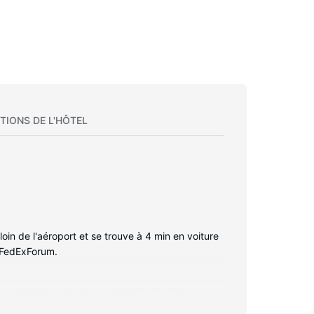
TIONS DE L'HÔTEL
in de l'aéroport et se trouve à 4 min en voiture
e FedExForum.
n plat. Votre chambre est dotée d'un lit avec
issement est assuré par des chaînes par câble.