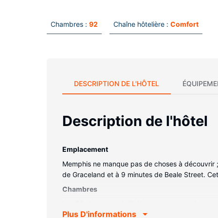
Chambres :
92
Chaîne hôtelière :
Comfort
DESCRIPTION DE L'HÔTEL
ÉQUIPEME
Description de l'hôtel
Emplacement
Memphis ne manque pas de choses à découvrir ; Co
de Graceland et à 9 minutes de Beale Street. Ce
Chambres
Les 92 chambres de l'hébergement vous invitent à
Plus D'informations
surmatelas. L'accès Wi-Fi à Internet gratuit vou