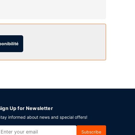
t un pommeau de douche à « effet pluie » et des
ctérisent l'hébergement, notamment l'accès Wi-Fi
ponibilité
n ouverte 24 h/24. Un parking gratuit est
Sign Up for Newsletter
tay informed about news and special offers!
Subscribe