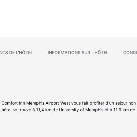
NTS DE L'HÔTEL
INFORMATIONS SUR L'HÔTEL
CONDI
mfort Inn Memphis Airport West vous fait profiter d'un séjour non lo
t hôtel se trouve à 11,4 km de University of Memphis et à 11,9 km d
 la détente et comprennent un réfrigérateur et une télévision à écra
s permet de rester en contact avec le reste du monde et votre divert