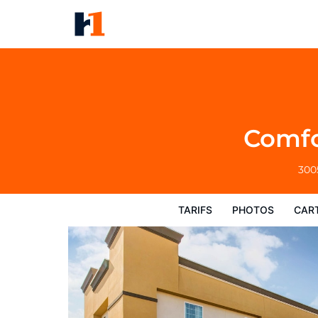
Comfort Inn Memphis Airport 
Tarifs
Photos
Carte
Équipements de
Comfo
300
TARIFS
PHOTOS
CAR