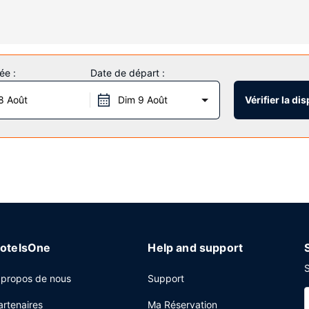
 douche/baignoire est à votre disposition. Vous y trouvez égalemen
tness par exemple) et des nombreux équipements et services qui cara
ée :
Date de départ :
e commun.
8 Août
Dim 9 Août
Vérifier la dis
s les jours.
centre d'affaires, des journaux gratuits dans le hall et une réceptio
otelsOne
Help and support
S
 propos de nous
Support
artenaires
Ma Réservation