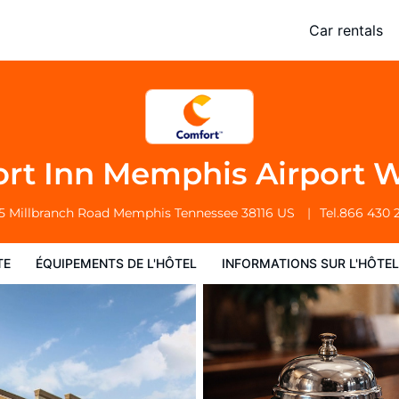
West
Car rentals
 l'hôtel
Informations sur l'hôtel
Conditions de l'hôtel
rt Inn Memphis Airport 
5 Millbranch Road
Memphis
Tennessee
38116
US
Tel.
866 430 
TE
ÉQUIPEMENTS DE L'HÔTEL
INFORMATIONS SUR L'HÔTEL