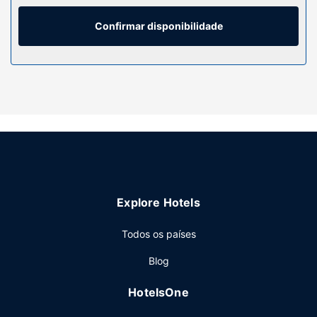
polibã, secadores de cabelo e escovas e pasta de dentes.
As comodidades incluem ainda cofres e secretárias, além
Confirmar disponibilidade
de telefone com chamadas locais grátis.
Serviço do hotel
Não perca as várias atividades recreativas e de
entretimento ao seu dispor, incluindo uma sala de fitness
aberta 24 horas. O espaço oferece ainda Wi-fi grátis e
uma loja de presentes/quiosque de jornais. O espaço inclui
também uma lareira no lobby e um salão de banquetes.
Restaurante
Termine o dia com uma bebida refrescante no bar/lounge.
Explore Hotels
O hotel serve pequenos-almoços completos diariamente
entre as 7:00 e as 10:00 mediante uma sobretaxa.
Todos os países
Outros serviços
Blog
As principais comodidades incluem um serviço de limpeza
a seco, uma receção aberta 24 horas e assistência
HotelsOne
multilingue.