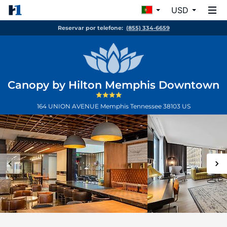
USD
Reservar por telefone:
(855) 334-6659
Canopy by Hilton Memphis Downtown
164 UNION AVENUE
Memphis
Tennessee
38103
US