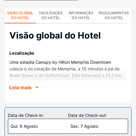
VISÃO GLOBAL
FACILIDADES
INFORMAÇÃO
REGULAMENTOS
DO HOTEL
DO HOTEL
DO HOTEL
DO HOTEL
Visão global do Hotel
Localização
Uma estadia Canopy by Hilton Memphis Downtown
coloca-o no coração de Memphis, a 10 minutos a pé de
Beale Street e de FedExForum. Este hotel está a 13,2 km
(8,2 mi) de Graceland (Casa de Elvis) e a 2,2 km (1,4 mi)
Leia mais
de Bass Pro Shops at the Pyramid.
Quartos
Sinta-se em casa num dos 174 quartos com ar
condicionado e um televisor de ecrã plano. O acesso à
Data de Check-in:
Data de Check-out:
internet sem fios permite-lhe estar sempre contactável. Ao
Qui. 6 Agosto
Sex. 7 Agosto
final do dia, assista a uma seleção de canais digitais. As
casas de banho estão equipadas com uma banheira ou um