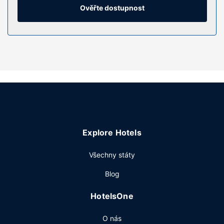
Ověřte dostupnost
Vybavení nemovitosti
K nabídce hotelu patří bezdrátový internet zdarma a
společenský sál.
Restaurace
Něco dobrého k zakousnutí vám nabídne snack bar /
lahůdky. Chcete-li si vychutnat svůj oblíbený nápoj, bude
vám k dispozici bar/salonek. Za malý příplatek budete
zváni na bufetovou snídani, která se podává ve všední
dny od 6:30 do 10:00 a o víkendu od 7:30 do 10:30.
Další vybavení
Explore Hotels
Hostům jsou k dispozici recepce s nepřetržitým provozem
a výtah. Přímo v areálu je hostům k dispozici omezená
Všechny státy
možnost parkování.
Blog
HotelsOne
O nás