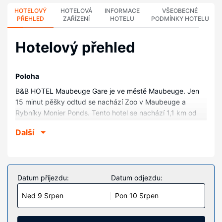
HOTELOVÝ
HOTELOVÁ
INFORMACE
VŠEOBECNÉ
PŘEHLED
ZAŘÍZENÍ
HOTELU
PODMÍNKY HOTELU
Hotelový přehled
Poloha
B&B HOTEL Maubeuge Gare je ve městě Maubeuge. Jen
15 minut pěšky odtud se nachází Zoo v Maubeuge a
Rybníky Monier Ponds. Tento hotel se nachází 1,1 km od
Památník vítězství a 1,3 km od Vaubanovy hradby.
Další
Pokoje
V jednom z 90 klimatizovaných pokojů, k jejichž vybavení
patří LED televize, se budete cítit jako doma. Bezplatné
bezdrátové i pevné připojení k internetu vám zajistí spojení
Datum příjezdu:
Datum odjezdu:
se světem a televize, která nabízí digitální kanály, dobrou
Ned 9 Srpen
Pon 10 Srpen
zábavu. K vybavení koupelen patří sprcha. Další užitečné
vybavení a služby: psací stůl a závěsy/žaluzie. Úklid
pokojů se provádí denně.