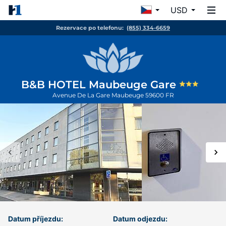
USD
Rezervace po telefonu:
(855) 334-6659
B&B HOTEL Maubeuge Gare
Avenue De La Gare
Maubeuge
59600
FR
Datum příjezdu:
Datum odjezdu: