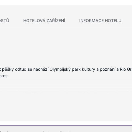
OSTŮ
HOTELOVÁ ZAŘÍZENÍ
INFORMACE HOTELU
 pěšky odtud se nachází Olympijský park kultury a poznání a Rio G
ros.
vybavení patří LCD televize, se budete cítit jako doma. Bezdrátový i
ábavu. K vybavení koupelen patří sprcha. Další užitečné vybavení a slu
ma a prodejní automat.