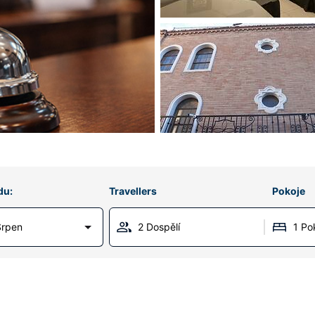
du:
Travellers
Pokoje
Srpen
2 Dospělí
1 Po