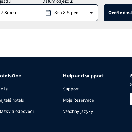
jezdu:
Datum odjezdu:
n restaurace, ale také pokojová služba s omezeným provozem, chcete
 7 Srpen
Sob 8 Srpen
Ověřte dos
nídani.
odjezdu, čistírna oděvů a recepce s nepřetržitým provozem. Přímo v a
otelsOne
Help and support
S
 nás
Support
ajitelé hotelu
Moje Rezervace
tázky a odpovědi
Všechny jazyky