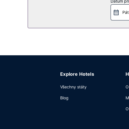
Restaurace
Datum pří
Když dostanete hlad, bude vám k dispozici neje
Pát
denně od 7:00 do 10:00 za příplatek kompletní s
Další vybavení
Hostům jsou k dispozici expresní odhlášení při 
zdarma.
Explore Hotels
H
Všechny státy
O
Blog
M
O