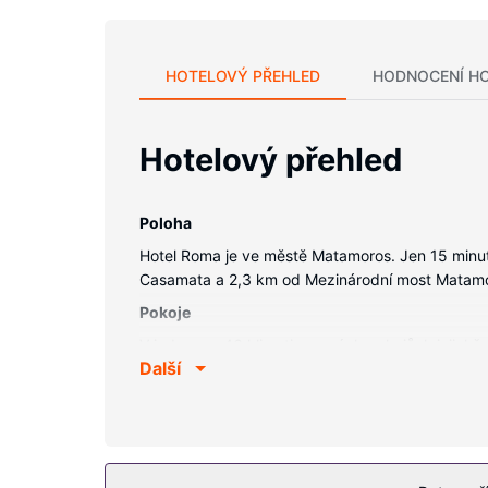
HOTELOVÝ PŘEHLED
HODNOCENÍ H
Hotelový přehled
Poloha
Hotel Roma je ve městě Matamoros. Jen 15 minut
Casamata a 2,3 km od Mezinárodní most Matamo
Pokoje
V jednom z 46 klimatizovaných pokojů, k jejichž 
Další
televize, která nabízí digitální kanály, dobrou z
(místními hovory zdarma).
Vybavení nemovitosti
K nabídce hotelu patří bezdrátový internet zdar