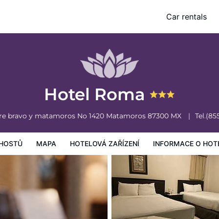
Car rentals
vá zařízení
Informace o hotelu
Všeobecné podmínky hotelu
Hotel Roma
tre bravo y matamoros No 1420
Matamoros
87300
MX
Tel.
(85
HOSTŮ
MAPA
HOTELOVÁ ZAŘÍZENÍ
INFORMACE O HOT