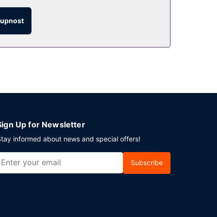
-li zůstat v pohodlí svého pokoje. Hotel podává
tupnost
reálu je hostům k dispozici samostatné parkování
Sign Up for Newsletter
tay informed about news and special offers!
Subscribe