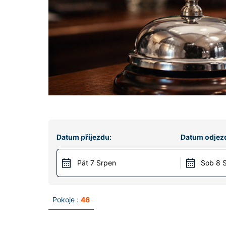
Datum příjezdu:
Datum odjez
Pát 7 Srpen
Sob 8 
Pokoje :
46