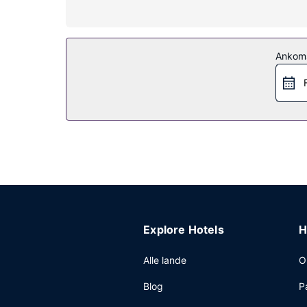
Fra en have på stedet kan du nyde den skønne uds
Restaurant
Ankom
Hvis du har lyst til at mingle med de andre gæste
Andre faciliteter
Gæsterne har blandt andet adgang til en døgnåben
Explore Hotels
H
Alle lande
O
Blog
P