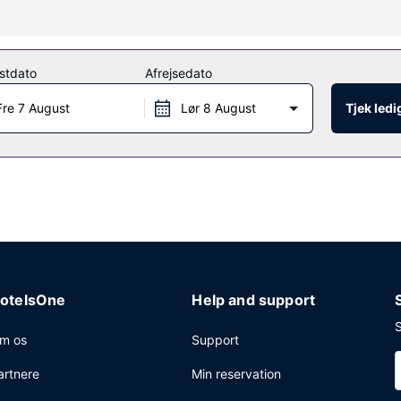
igt, og du kan nyde godt af faciliteter, såsom gratis trådløs inter
stdato
Afrejsedato
r, bør du tage med til en gratis reception, der afholdes dagligt.
Fre 7 August
Lør 8 August
Tjek led
 reception og vaskeri. Gratis selvstændig parkering er til rådighed
otelsOne
Help and support
S
m os
Support
artnere
Min reservation