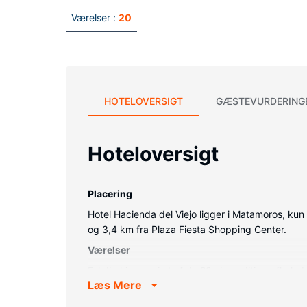
Værelser :
20
HOTELOVERSIGT
GÆSTEVURDERING
Hoteloversigt
Placering
Hotel Hacienda del Viejo ligger i Matamoros, ku
og 3,4 km fra Plaza Fiesta Shopping Center.
Værelser
Føl dig hjemme i et af de 20 aircondition-afkøle
Læs Mere
for underholdningen. Der er bruser på badeværel
Ejendomsfacilitet