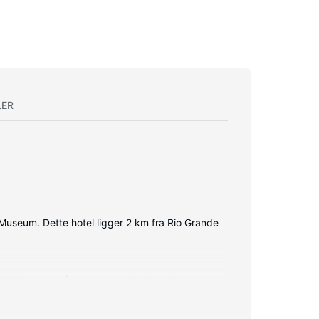
LER
Museum. Dette hotel ligger 2 km fra Rio Grande
 altid komme på nettet, og kabelkanaler sørger
res dagligt.