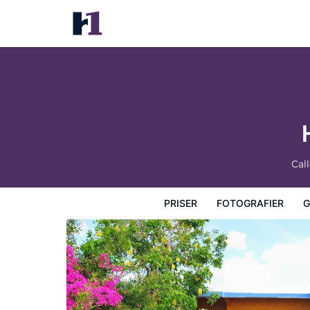
Hotel Hacienda del Viejo
Priser
Fotografier
Gæstevurderinger
Kort
Hotel
Cal
PRISER
FOTOGRAFIER
G