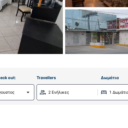
eck out:
Travellers
Δωμάτια
γουστος
2 Ενήλικες
1 Δωμάτι