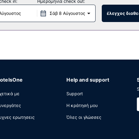
heck in:
Ημερομηνία check out:
γορο check-out και ρεσεψιόν όλο το 24ωρο. Στους χώρους μας θα
Αύγουστος
Σάβ 8 Αύγουστος
έλεγχος διαθε
otelsOne
Help and support
S
χετικά με
Support
υνεργάτες
Η κράτησή μου
υχνες ερωτησεις
Όλες οι γλώσσες