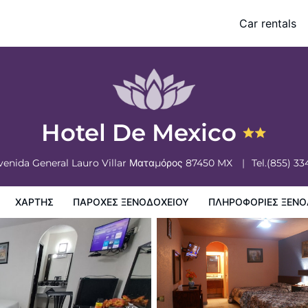
Car rentals
ξενοδοχειου
Πληροφορίες ξενοδοχείου
Πολιτικη ξενοδοχείων
Hotel De Mexico
venida General Lauro Villar
Ματαμόρος
87450
MX
Tel.
(855) 33
ΧΆΡΤΗΣ
ΠΑΡΟΧΕΣ ΞΕΝΟΔΟΧΕΙΟΥ
ΠΛΗΡΟΦΟΡΊΕΣ ΞΕΝΟ