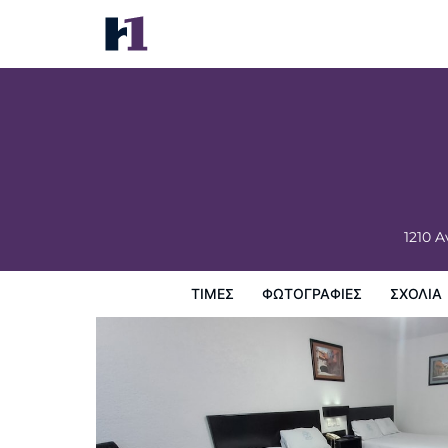
Hotel De Mexico
Τιμές
Φωτογραφίες
σχόλια
Χάρτης
Παροχες 
1210 A
ΤΙΜΈΣ
ΦΩΤΟΓΡΑΦΊΕΣ
ΣΧΌΛΙΑ