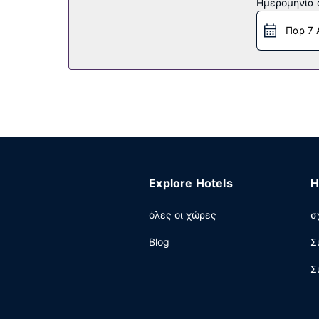
Ημερομηνία c
Στις σημαντικές παροχές περιλαμβάνονται γρή
Παρ 7 
Explore Hotels
H
όλες οι χώρες
σ
Blog
Σ
Σ