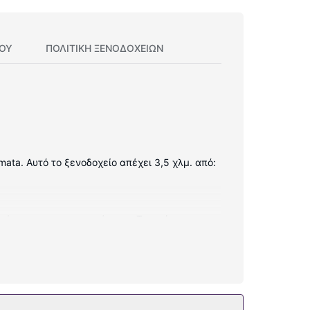
ΊΟΥ
ΠΟΛΙΤΙΚΗ ΞΕΝΟΔΟΧΕΊΩΝ
ata. Αυτό το ξενοδοχείο απέχει 3,5 χλμ. από:
ο ίντερνετ που προσφέρεται. Τα μπάνια
 οροφοκομία καθημερινά.
ασύρματο ίντερνετ.