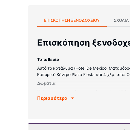
ΕΠΙΣΚΌΠΗΣΗ ΞΕΝΟΔΟΧΕΊΟΥ
ΣΧΌΛΙΑ
Επισκόπηση ξενοδοχ
Τοποθεσία
Αυτό το κατάλυμα (Hotel De Mexico, Ματαμόρος
Εμπορικό Κέντρο Plaza Fiesta και 4 χλμ. από:
Δωμάτια
Νιώστε σαν στο σπίτι σας σε ένα από τα 40 δ
Περισσότερα
διαθέτουν ντουζιέρες με ντους βροχής. Οι πα
Παροχές καταλύματος
Απολαύστε τις ψυχαγωγικές δυνατότητες, όπω
Άλλες παροχές