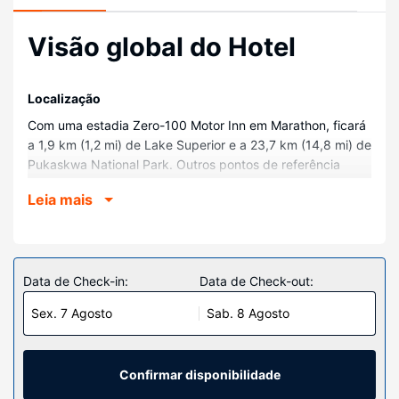
Visão global do Hotel
Localização
Com uma estadia Zero-100 Motor Inn em Marathon, ficará
a 1,9 km (1,2 mi) de Lake Superior e a 23,7 km (14,8 mi) de
Pukaskwa National Park. Outros pontos de referência
circundantes a este hotel incluem Red Sucker Point
Leia mais
Provincial Park e Neys Provincial Park.
Quartos
Sinta-se em casa num dos 38 quartos, com um micro-
ondas e Smart TV. As camas têm colchões pillowtop,
Data de Check-in:
Data de Check-out:
edredões de penas e roupa de alta qualidade. O acesso à
Sex. 7 Agosto
Sab. 8 Agosto
internet sem fios permite-lhe estar sempre contactável. Ao
final do dia, assista a uma seleção de canais por cabo. As
casas de banho estão equipadas com uma banheira e
secadores de cabelo.
Confirmar disponibilidade