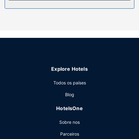
Serviço do hotel
Algumas das comodidades e serviços em destaque
incluem Wi-fi grátis, uma lareira no lobby e um salão de
banquetes.
Restaurante
Comece as suas manhãs da melhor forma com um
pequeno-almoço buffet grátis, servido diariamente entre
as 6:00 e as 9:00.
Outros serviços
Explore Hotels
As principais comodidades incluem uma receção aberta
24 horas, uma lavandaria e uma máquina de venda
Todos os países
automática. Planeia um evento em Marathon? Este hotel
Blog
dispõe de uma zona para conferências e de 2 salas de
reuniões, com uma área total de 232 metros quadrados.
HotelsOne
Há estacionamento grátis no local.
Sobre nos
Parceiros