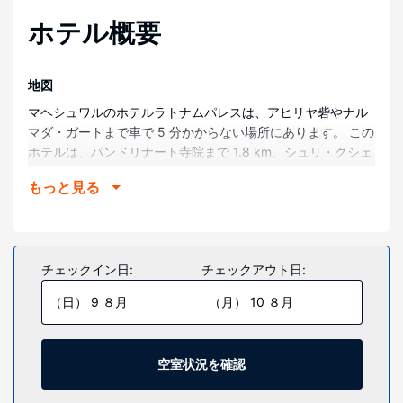
ホテル概要
地図
マヘシュワルのホテルラトナムパレスは、アヒリヤ砦やナル
マダ・ガートまで車で 5 分かからない場所にあります。 この
ホテルは、パンドリナート寺院まで 1.8 km、シュリ・クシェ
ートラ・ダット・ダム・ジャルコティまで 6.5 km の場所に
もっと見る
あります。
部屋
全部で 20 室ある冷房完備の客室にはLED テレビが備わって
おり、ゆったりおくつろぎいただけます。WiFi (無料)をお使
チェックイン日:
チェックアウト日:
いいただけるほか、ケーブルの番組をご覧いただけます。バ
（日） 9 ８月
（月） 10 ８月
スルームには、レインフォールシャワー付きのシャワーが備
わっています。電気ポット、シーリングファンをご利用いた
だけ、ハウスキーピング サービスは、毎日行われます。
空室状況を確認
その他の施設
ドライクリーニング / ランドリー サービス、荷物保管サービ