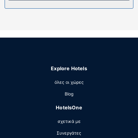
Οι παροχές περιλαμβάνουν χρηματοκιβώτια και
γραφεία. Παρέχεται επίσης οροφοκομία καθημερινά.
Παροχές καταλύματος
Μην παραλείψετε να δοκιμάσετε τις ψυχαγωγικές
δραστηριότητες που προσφέρονται, όπως εξωτερική
πισίνα και γυμναστήριο. Σε αυτό το ξενοδοχείο θα βρείτε
επίσης δωρεάν ασύρματο ίντερνετ, υπηρεσίες γάμου και
αίθουσα συνεστιάσεων.
Εστιατόριο
Explore Hotels
Απολαύστε ταϊλανδέζικη κουζίνα στο Rosewood
όλες οι χώρες
(πολυτελές εστιατόριο), το οποίο διαθέτει μπαρ/lounge.
Εναλλακτικά, μείνετε μέσα και επωφεληθείτε από το
Blog
room service (κατά τη διάρκεια συγκεκριμένων ωρών
μόνο). Με επιπλέον χρέωση είναι διαθέσιμο πρωινό (σε
HotelsOne
μπουφέ) καθημερινά μεταξύ 6:30 π.μ. - 10:30 π.μ..
Άλλες παροχές
σχετικά με
Στις σημαντικές παροχές περιλαμβάνονται υπηρεσίες
Συνεργάτες
στεγνοκαθαριστηρίου/πλυντηρίων, ρεσεψιόν όλο το