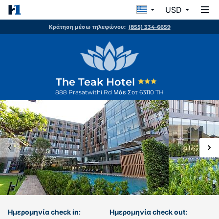
USD
Κράτηση μέσω τηλεφώνου:
(855) 334-6659
The Teak Hotel
888 Prasatwithi Rd
Μάε Σοτ
63110
TH
Ημερομηνία check in:
Ημερομηνία check out: