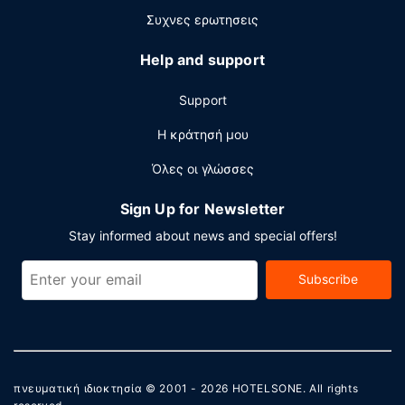
24ωρο και πολύγλωσσο προσωπικό. Με επιπλέον χρέωση
Συχνες ερωτησεις
παρέχεται λεωφορειάκι για μεταφορά από και προς το
αεροδρόμιο κατά τη διάρκεια των προγραμματισμένων
Help and support
ωρών και στους χώρους μας θα βρείτε επίσης δωρεάν
στάθμευση χωρίς παρκαδόρο.
Support
Η κράτησή μου
Όλες οι γλώσσες
Sign Up for Newsletter
Stay informed about news and special offers!
Subscribe
πνευματική ιδιοκτησία © 2001 - 2026
HOTELSONE
. All rights