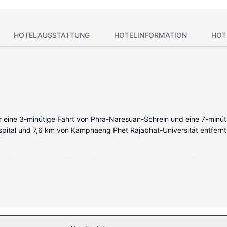
HOTELAUSSTATTUNG
HOTELINFORMATION
HOT
ur eine 3-minütige Fahrt von Phra-Naresuan-Schrein und eine 7-min
ospital und 7,6 km von Kamphaeng Phet Rajabhat-Universität entfernt
r mit Kühlschrank und Flachbildfernseher wie zu Hause. Die Zimmer 
empfang. Es sind eigene Badezimmer mit Duschen vorhanden, die über 
sblick von folgenden Punkten: Terrasse und Garten.