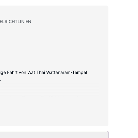
ELRICHTLINIEN
ütige Fahrt von Wat Thai Wattanaram-Tempel
.
haben eigene Balkone. Ein WLAN-Internetzugang
kostenlose Toilettenartikel und Haartrockner