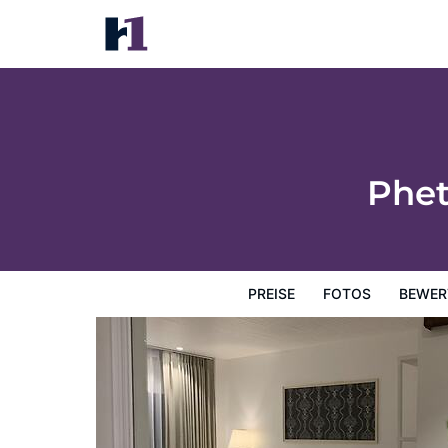
Phetcharat Grand Hotel Maesot
Preise
Fotos
Bewertungen
Karte
Hotelausstatt
Phet
PREISE
FOTOS
BEWER