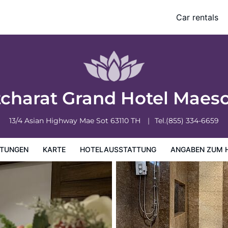
Car rentals
ung
Angaben zum Hotel
Hotelrichtlinien
charat Grand Hotel Maes
13/4 Asian Highway
Mae Sot
63110
TH
Tel.
(855) 334-6659
TUNGEN
KARTE
HOTELAUSSTATTUNG
ANGABEN ZUM 