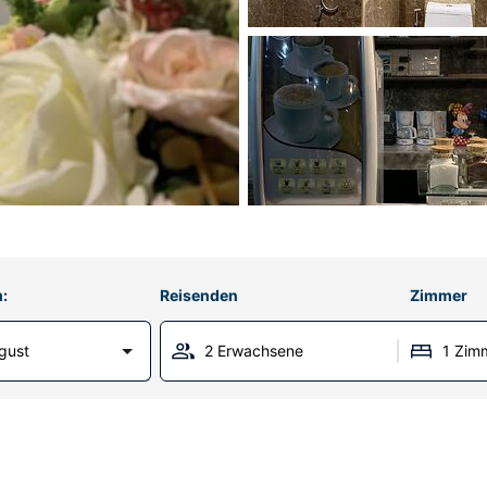
:
Reisenden
Zimmer
gust
2 Erwachsene
1 Zim