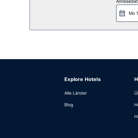
Restaurant
Anreiseda
Phetcharat Grand Hotel Maesot bietet seinen Gäs
Mo 1
Frühstücksbuffet angeboten.
Sonstige Einrichtungen
Zum Angebot gehören eine rund um die Uhr beset
Explore Hotels
H
Alle Länder
Ü
Blog
H
H