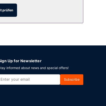
h von 07:00 Uhr bis 10:00 Uhr ein
t prüfen
ndes: Parken ohne Service (kostenlos).
Sign Up for Newsletter
tay informed about news and special offers!
Subscribe