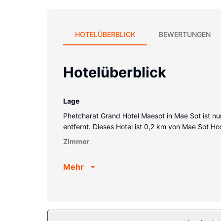
HOTELÜBERBLICK
BEWERTUNGEN
Hotelüberblick
Lage
Phetcharat Grand Hotel Maesot in Mae Sot ist n
entfernt. Dieses Hotel ist 0,2 km von Mae Sot H
Zimmer
Fühl dich in einem der 33 klimatisierten Zimme
Mehr
(kostenlos) ist ebenso verfügbar wie Satelliten
verfügen.
Ausstattung der Anlage
Gönn dir Massagen oder genieße den schönen Au