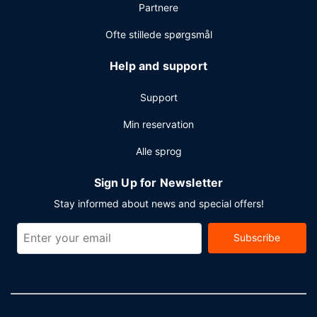
Partnere
dette hotel er der et område på 398 kvadratmeter til
rådighed, bestående af konferencelokaler og mødelokaler.
Ofte stillede spørgsmål
Gæster tilbydes lufthavnstransport tur-retur mod et
tillægsgebyr, og gratis selvstændig parkering findes
Help and support
desuden på stedet.
Support
Min reservation
Alle sprog
Sign Up for Newsletter
Stay informed about news and special offers!
Subscribe