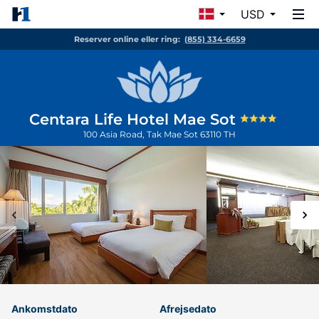
USD
Reserver online eller ring:
(855) 334-6659
Centara Life Hotel Mae Sot
100 Asia Road, Tak
Mae Sot
63110
TH
Ankomstdato
Afrejsedato