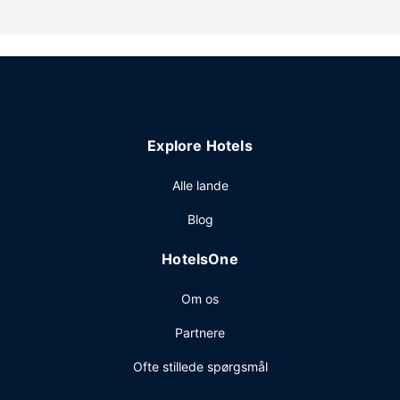
fitnesscenter.
Restaurant
Tilfredsstil din appetit i en af dette hotels 3 restauranter.
Tag forbi baren/loungen, hvor du kan slukke tørsten med
din yndlingsdrink.
Andre faciliteter
Explore Hotels
Gæsterne har blandt andet adgang til vaskeri og et
pengeskab i receptionen. Gratis selvstændig parkering er
Alle lande
til rådighed på stedet.
Blog
HotelsOne
Om os
Partnere
Ofte stillede spørgsmål