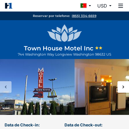
USD
Reservar por telefone:
(855) 334-6659
Town House Motel Inc
744 Washington Way
Longview
Washington
98632
US
Data de Check-in:
Data de Check-out: