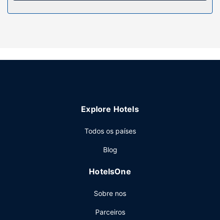
Serviço do hotel
Algumas das comodidades e serviços em destaque
incluem Wi-fi grátis e uma máquina de venda automática.
Restaurante
Se quiser petiscar no conforto dos lençóis, dê uma vista
de olhos pela ementa do serviço de quarto.
Outros serviços
As principais comodidades incluem acesso à internet com
Explore Hotels
fios grátis, jornais grátis no lobby e uma receção aberta 24
horas. Há estacionamento grátis no local.
Todos os países
Blog
HotelsOne
Sobre nos
Parceiros