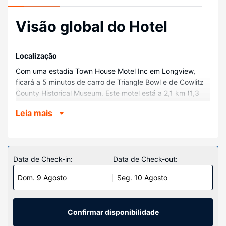
Visão global do Hotel
Localização
Com uma estadia Town House Motel Inc em Longview,
ficará a 5 minutos de carro de Triangle Bowl e de Cowlitz
County Historical Museum. Este motel está a 2,1 km (1,3
mi) de Centro Comercial de Three Rivers e a 2,3 km (1,5
Leia mais
mi) de Lake Sacajawea Park.
Quartos
Sinta-se em casa num dos 28 quartos com ar
condicionado, um frigorífico e um televisor LCD.
Data de Check-in:
Data de Check-out:
Mantenha-se em contacto graças à internet sem fios. As
Dom. 9 Agosto
Seg. 10 Agosto
casas de banho privativas dispõem de uma banheira ou
um polibã, artigos de higiene grátis e secadores de
cabelo. As comodidades incluem ainda micro-ondas e
cafeteiras/bules, além de telefone com chamadas locais
Confirmar disponibilidade
grátis.