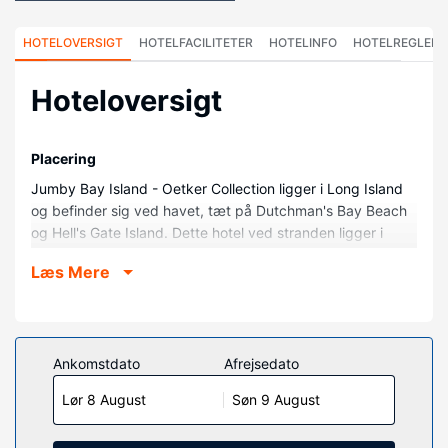
HOTELOVERSIGT
HOTELFACILITETER
HOTELINFO
HOTELREGLER
Hoteloversigt
Placering
Jumby Bay Island - Oetker Collection ligger i Long Island
og befinder sig ved havet, tæt på Dutchman's Bay Beach
og Hell's Gate Island. Dette hotel ved stranden ligger i
nærheden af Antigua and Barbuda Institute of Information
Læs Mere
Technology (ABIIT) og American University på Antigua.
Værelser
Føl dig hjemme i et af de 40 værelser med individuelt
design, der desuden har iPod-dockingstation og
Ankomstdato
Afrejsedato
fladskærms-tv. Værelserne har privat terrasse. Gratis
Lør 8 August
Søn 9 August
internetforbindelse via kabel og Wi-Fi er til rådighed.
Badeværelserne har bruser, gratis toiletartikler og
hårtørrer.