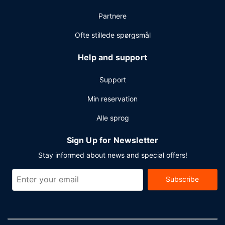
internetforbindelse via kabel, et døgnåbent
Partnere
forretningscenter og gratis aviser i lobbyen.
Lufthavnstransport tur-retur er til rådighed mod et
Ofte stillede spørgsmål
tillægsgebyr (døgnet rundt), og gratis selvstændig
parkering findes desuden på stedet.
Help and support
Support
Min reservation
Alle sprog
Sign Up for Newsletter
Stay informed about news and special offers!
Subscribe