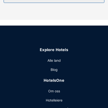
Nyt utsikten fra en terrasse og en hage og dra nytte av
fasiliteter som wi-fi (inkludert).
Restaurant
Spis deg god og mett på regionale retter på Rialto, en
restaurant med en bar/lounge. Du kan også få deg en
matbit på kafeen. Frokostbuffé serveres fra kl. 07.00 til kl.
09.30 på hverdagene og fra kl. 07.30 til kl. 10.00 i
helgene, mot et tillegg.
Explore Hotels
Andre fasiliteter
Gjester har tilgang til blant annet aviser i lobbyen
Alle land
(inkludert), bibliotek og safe i resepsjonen. Gjestene tilbys
Blog
ubetjent parkering (inkludert) på stedet.
HotelsOne
Om oss
Hotelleiere