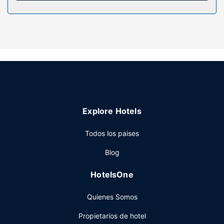
Servicios hotel
Con una terraza y jardín donde descansar y comodidades
como conexión a Internet wifi gratis, ¡no te faltará de nada!
Restaurante
Si quieres comer algo de cocina regional, ve a Rialto,
restaurante con un bar o lounge. También tienes una
cafetería a tu disposición. El desayuno bufé, con un coste
adicional, se ofrece de lunes a viernes de 07:00 a 09:30,
Explore Hotels
mientras que los fines de semana el horario es de 07:30 a
10:00.
Todos los paises
Otros servicios
Blog
Tendrás periódicos gratuitos en el vestíbulo, una biblioteca
y una caja fuerte en recepción a tu disposición. Hay un
HotelsOne
aparcamiento sin asistencia gratuito disponible.
Quienes Somos
Propietarios de hotel