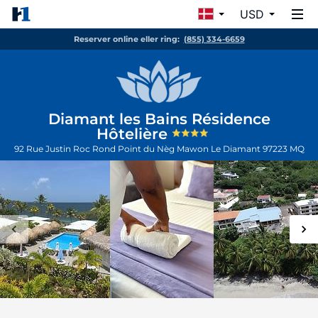
USD
Reserver online eller ring:
(855) 334-6659
Diamant les Bains Résidence
Hôtelière
92 Rue Justin Roc Rond Point du Nèg Mawon
Le Diamant
97223
MQ