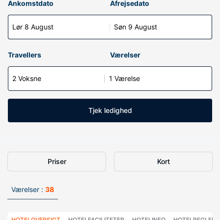
Ankomstdato
Afrejsedato
Lør 8 August
Søn 9 August
Travellers
Værelser
2 Voksne
1 Værelse
Tjek ledighed
Priser
Kort
Værelser :
38
HOTELOVERSIGT
HOTELFACILITETER
HOTELINFO
HOTELREGLER