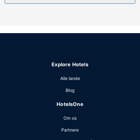
udendørs pool, eller andre faciliteter, inklusive gratis
trådløs internetadgang og tv på fællesarealer.
Restaurant
Morgenmadsbuffet tilbydes mod gebyr dagligt fra kl.
07.00 til kl. 10.00.
Explore Hotels
Alle lande
Blog
HotelsOne
Om os
Partnere