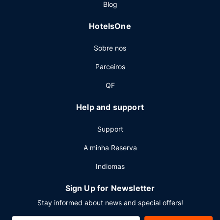
Blog
bares/lounges. Comece as suas manhãs da melhor forma
com um pequeno-almoço continental grátis, servido
HotelsOne
diariamente entre as 7:30 e as 10:00.
Outros serviços
Sobre nos
As principais comodidades incluem um serviço de limpeza
Parceiros
a seco, assistência multilingue e armazenamento de
bagagem. Há estacionamento no local.
QF
Help and support
Support
A minha Reserva
Indiomas
Sign Up for Newsletter
Stay informed about news and special offers!