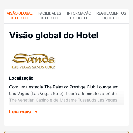
VISÃO GLOBAL
FACILIDADES
INFORMAÇÃO
REGULAMENTOS
DO HOTEL
DO HOTEL
DO HOTEL
DO HOTEL
Visão global do Hotel
Localização
Com uma estadia The Palazzo Prestige Club Lounge em
Las Vegas (Las Vegas Strip), ficará a 5 minutos a pé de
The Venetian Casino e de Madame Tussauds Las Vegas.
Este hotel com casino está a 0,7 km (0,5 mi) de The
Leia mais
Venetian Expo Center e a 1,2 km (0,7 mi) de The Linq.
Quartos
Sinta-se em casa num dos 210 quartos com ar