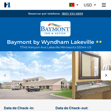
USD
Reservar por telefone:
(855) 334-6659
Baymont by Wyndham Lakeville
17145 Kenyon Ave
Lakeville
Minnesota
55044
US
Data de Check-in:
Data de Check-out: