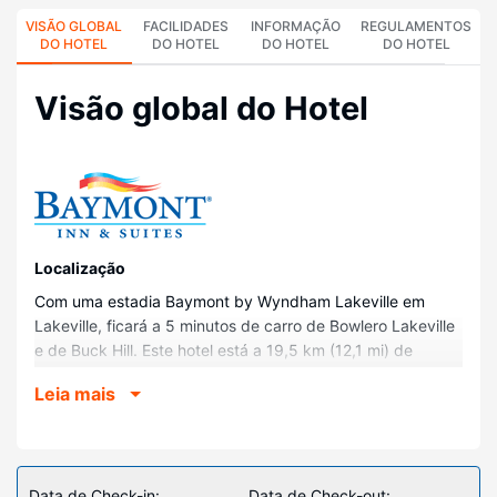
VISÃO GLOBAL
FACILIDADES
INFORMAÇÃO
REGULAMENTOS
DO HOTEL
DO HOTEL
DO HOTEL
DO HOTEL
Visão global do Hotel
Localização
Com uma estadia Baymont by Wyndham Lakeville em
Lakeville, ficará a 5 minutos de carro de Bowlero Lakeville
e de Buck Hill. Este hotel está a 19,5 km (12,1 mi) de
Mystic Lake Casino e a 22,3 km (13,9 mi) de Mall of
Leia mais
America.
Quartos
Sinta-se em casa num dos 48 quartos com ar
condicionado, um frigorífico e um televisor LCD. O acesso
Data de Check-in:
Data de Check-out: