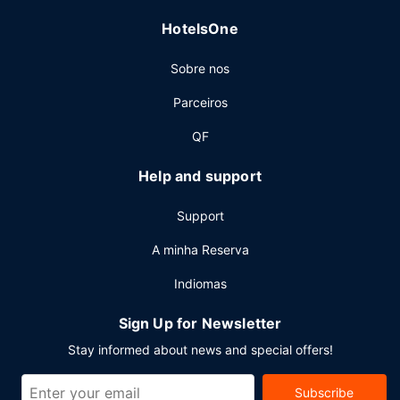
uma receção aberta 24 horas e uma lavandaria. Planeia
HotelsOne
um evento em Lakeville? Este hotel dispõe de uma zona
para conferências e de uma sala de reuniões, com uma
Sobre nos
área total de 52 metros quadrados. Há estacionamento
grátis no local.
Parceiros
QF
Help and support
Support
A minha Reserva
Indiomas
Sign Up for Newsletter
Stay informed about news and special offers!
Subscribe