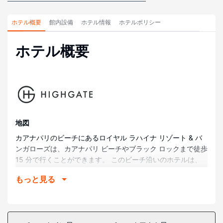
ホテル概要
館内設備
ホテル情報
ホテルポリシー
ホテル概要
地図
カアナパリのビーチにあるロイヤル ラハイナ リゾート & バ
ンガローズは、カアナパリ ビーチやブラック ロックまで徒歩
15 分で行くことができます。 このビーチ沿いのホテルは、
ホエラーズ ビレッジまで 1.7 km、カアナパリ ゴルフ コース
もっと見る
まで 1.8 km の場所にあります。
部屋
全部で 460 室ある冷房完備の客室には薄型テレビが備わって
おり、ゆったりおくつろぎいただけます。各客室には、専用