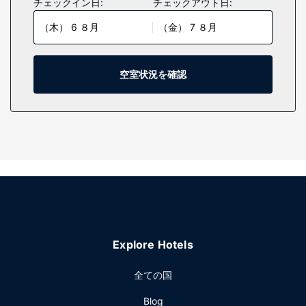
チェックイン日:
チェックアウト日:
の家具付きベランダがあります。WiFi (無料)をお使いいただ
（木） 6 ８月
（金） 7 ８月
けるほか、ケーブルの番組をご覧いただけます。シャワーの
ある専用バスルームには、バスアメニティ (無料)、ヘアドラ
イヤーが備わっています。
空室状況を確認
施設
マッサージ、ボディ トリートメント、フェイシャル トリート
メントをお楽しみいただけるフルサービススパでおくつろぎ
ください。レクリエーション設備として、2 つの屋外プー
ル、屋外テニスコート、フィットネスセンターをご利用いた
だけます。その他の設備としてこのホテルでは、WiFi (無
料)、コンシェルジュ サービス、施設内のショップをご利用
いただけます。ショッピングにお出かけの際には、無料送迎
サービスをご利用いただけます。
レストラン
Explore Hotels
お食事はLahaina Noonでお召し上がりください。このレスト
ランからはプール ビューを楽しめます。軽食には、コーヒー
全ての国
ショップ / カフェも利用できます。プールサイドバーや 2 か
所のバー / ラウンジでドリンク片手におくつろぎいただけま
Blog