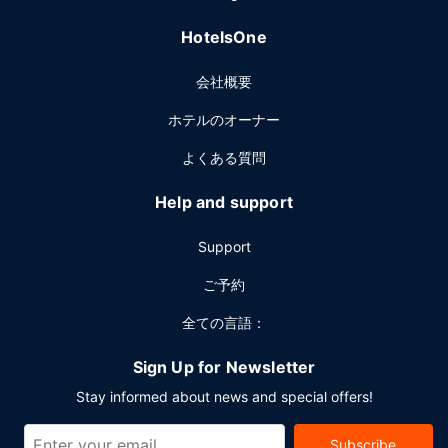
す。朝食ビュッフェを毎日 7:00 ～ 10:00 までお召し上がり
いただけます (有料)。
HotelsOne
その他の施設
会社概要
コンピューター ステーション、エクスプレス チェックアウ
ト、24 時間対応フロントデスクをお使いいただけます。カア
ホテルのオーナー
ナパリでのイベント開催には、このホテル の会議スペース、
6 室の会議室など総面積 4027 平方メートル (43350 平方フ
よくある質問
ィート) のイベント設備をご利用いただけます。敷地内には
セルフパーキング (有料) が備わっています。
Help and support
Support
ご予約
全ての言語：
Sign Up for Newsletter
Stay informed about news and special offers!
Subscribe