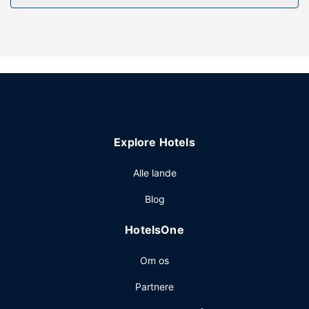
Andre faciliteter
Gæsterne har blandt andet adgang til renseri/vaskeservice
og vaskeri. Gratis selvstændig parkering er til rådighed på
stedet.
Explore Hotels
Alle lande
Blog
HotelsOne
Om os
Partnere