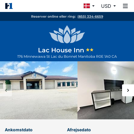
USD
Reserver online eller ring:
(855) 334-6659
Lac House Inn
176 Minnewawa St
Lac du Bonnet
Manitoba
R0E 1A0
CA
Ankomstdato
Afrejsedato