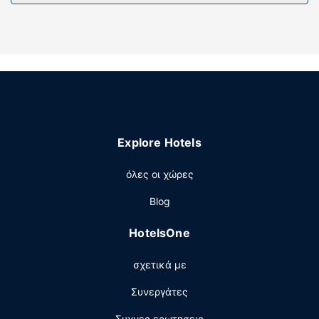
Στους χώρους μας θα βρείτε δωρεάν στάθμευση χωρίς
παρκαδόρο.
Explore Hotels
όλες οι χώρες
Blog
HotelsOne
σχετικά με
Συνεργάτες
Συχνες ερωτησεις