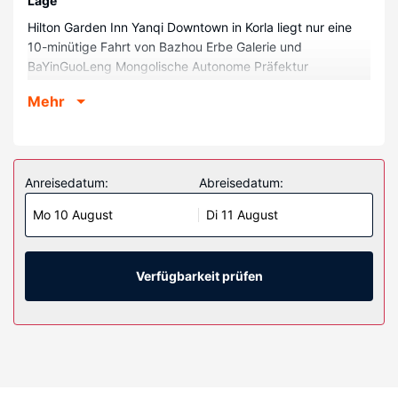
Lage
Hilton Garden Inn Yanqi Downtown in Korla liegt nur eine
10-minütige Fahrt von Bazhou Erbe Galerie und
BaYinGuoLeng Mongolische Autonome Präfektur
Wissenschaftsmuseum entfernt. Dieses Hotel ist 7,6 km
Mehr
von A'kexiaduo Quelle und 46,9 km von A'hongkou
Landschaftsgebiet entfernt.
Restaurant
Hilton Garden Inn Yanqi Downtown bietet seinen Gästen
Anreisedatum:
Abreisedatum:
ein Restaurant mit köstlichen Speisen. Gegen Gebühr wird
Mo 10 August
Di 11 August
täglich ein Frühstücksbuffet angeboten.
Verfügbarkeit prüfen