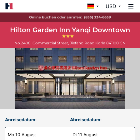
USD
Online buchen oder anrufen:
(855) 334-6659
Hilton Garden Inn Yanqi Downtown
No.2408, Commercial Street, Jiefang Road
Korla
841100
CN
Anreisedatum:
Abreisedatum:
Mo 10 August
Di 11 August