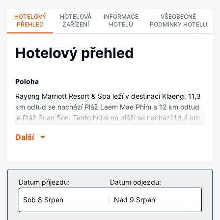
HOTELOVÝ
HOTELOVÁ
INFORMACE
VŠEOBECNÉ
PŘEHLED
ZAŘÍZENÍ
HOTELU
PODMÍNKY HOTELU
Hotelový přehled
Poloha
Rayong Marriott Resort & Spa leží v destinaci Klaeng. 11,3
km odtud se nachází Pláž Laem Mae Phim a 12 km odtud
je Pláž Suan Son. Tento hotel na pláži se nachází 14,4 km
od Molo Ban Phe a 14,7 km od Pomník Sunthon Phua.
Další
Pokoje
V jednom z 205 klimatizovaných pokojů, k jejichž vybavení
patří minibar a LCD televize, se budete cítit jako doma. Na
posteli najdete prošívané přikrývky z prachového peří a
Datum příjezdu:
Datum odjezdu:
exkluzivní ložní prádlo. K pokoji náleží vlastní balkon.
Sob 8 Srpen
Ned 9 Srpen
Bezdrátový internet zdarma vám zajistí spojení se světem
a televize, která nabízí digitální kanály, dobrou zábavu.