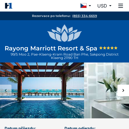
USD
Rezervace po telefonu:
(855) 334-6659
Rayong Marriott Resort & Spa
99/5 Moo 2, Pae-Klaeng-Kram Road Ban Phe, Sakpong District
Klaeng
21190
TH
Datum příjezdu:
Datum odjezdu: