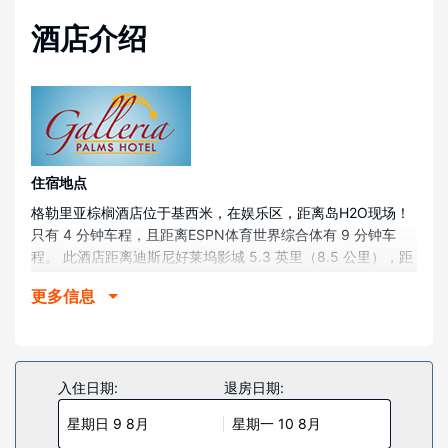
酒店介绍
住宿地点
格勒里亚棕榈酒店位于基西米，在娱乐区，距离岛H2O现场！
只有 4 分钟车程，且距离ESPN体育世界综合体有 9 分钟车
程。 此酒店距离迪斯尼好莱坞影城 5.3 英里（8.5 公里），距
离迪士尼之泉™ 7 英里（11.2 公里）。
更多信息
客房
有 118 间客房提供微波炉和平板电视；您定能在旅途中找到家
的舒适。您的客房备有加厚层卧床。提供免费无线网络，方便
您与朋友保持联系；有线频道可满足您的娱乐需求。私人浴室
入住日期:
退房日期:
提供免费洗浴用品和吹风机。
星期日 9 8月
星期一 10 8月
物业设施