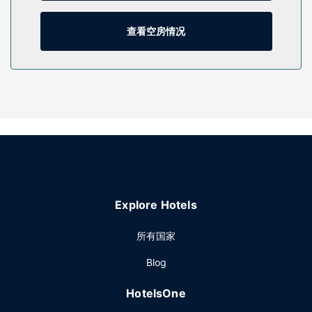
享受室外游泳池等度假设施，或者到露台欣赏美景。此酒店的
其他设施包括免费 WiFi、公共区电视和旅游/票务服务。有了主
查看空房情况
题公园免费班车，您可以方便地畅游一天。
餐厅
每日 06:30 至 09:30 提供免费的自助早餐。
其他设施
特色服务/设施包括电脑站点、24 小时前台服务和多语言服
务。酒店提供免费自助停车。
Explore Hotels
所有国家
Blog
HotelsOne