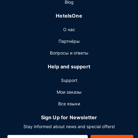
Blog
автобус доставит вас в парк развлечений.
HotelsOne
Ресторан
Бесплатный завтрак (самообслуживание)
О нас
предлагается ежедневно с 6:30 до 9:30.
Другие особенности
Партнёры
Для удобства гостей предоставляется следующее:
Вопросы и ответы
рабочее место с компьютером, круглосуточная работа
стойки регистрации и многоязычный персонал.
Help and support
Предоставляется бесплатная самостоятельная
парковка.
Support
Мои заказы
Все языки
Sign Up for Newsletter
Stay informed about news and special offers!