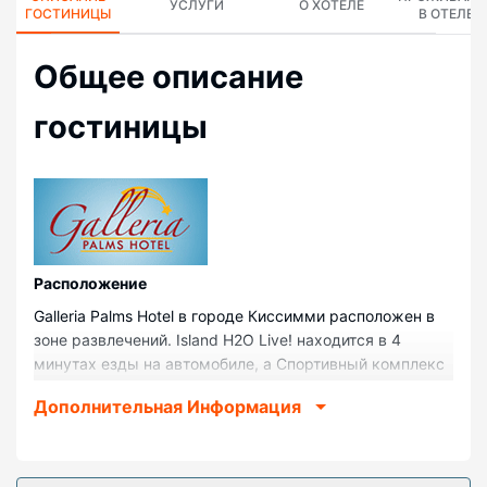
УСЛУГИ
О ХОТЕЛЕ
ГОСТИНИЦЫ
В ОТЕЛЕ
Общее описание
гостиницы
Pасположение
Galleria Palms Hotel в городе Киссимми расположен в
зоне развлечений. Island H2O Live! находится в 4
минутах езды на автомобиле, а Спортивный комплекс
ESPN Wide World of Sports — в 9 минутах езды. Отель
Дополнительная Информация
— вариант с прекрасным расположением:
Диснеевские голливудские студии® находится в 8,5
км, Тематический парк Disney Springs™ — в 11,2 км от
него.