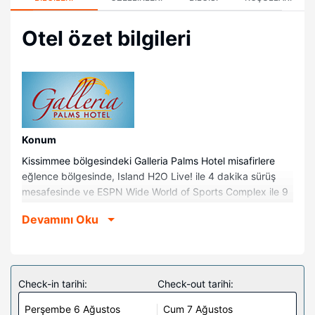
Otel özet bilgileri
Konum
Kissimmee bölgesindeki Galleria Palms Hotel misafirlere
eğlence bölgesinde, Island H2O Live! ile 4 dakika sürüş
mesafesinde ve ESPN Wide World of Sports Complex ile 9
dakika mesafede konaklama olanağı sunuyor. Bu otel
Devamını Oku
Disney's Hollywood Studios® ile 8,5 km (5,3 mil) ve Disney
Springs™ ile 11,2 km (7 mil) mesafede.
Odalar
118 odada mikrodalga fırın ve düz ekran televizyon
Check-in tarihi:
Check-out tarihi:
mevcuttur. Odanızda bir pillowtop/yastık üstlü yatak
Perşembe 6 Ağustos
Cum 7 Ağustos
bulunur. Misafirlerimize ücretsiz kablosuz internet