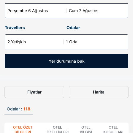
Perşembe 6 Ağustos
Cum 7 Ağustos
Travellers
Odalar
2 Yetişkin
1 Oda
Yer durumuna bak
Fiyatlar
Harita
Odalar :
118
OTEL ÖZET
OTEL
OTEL
OTEL
BILGILERI
ÖZELLIKLERI
BILGISI
KOŞULLARI