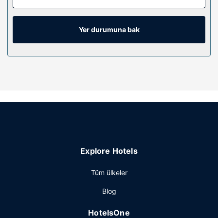
sunulmaktadır. Misafirlerimizin iyi vakit geçirebilmesi için
kablolu TV kanalları vardır. Özel banyoda ücretsiz
banyo/kozmetik ürünleri ve saç kurutma makinesi vardır.
Yer durumuna bak
Otelin güzelliği
Açık havuz gibi dinlenme imkânlarından/kolaylıklarından
yararlanın veya zemin katta teras ile manzaranın tadını
çıkartın. Bu otelde misafirlere ücretsiz kablosuz İnternet,
ortak alanda televizyon ve tur/bilet desteği sunulmaktadır.
Ücretsiz temalı park ulaşım servisiyle eğlenceli bir gün
geçirmek kolay.
Restoran
Misafirlere her gün 06.30 ve 09.30 arasında ücretsiz self
Explore Hotels
servis kahvaltı servisi yapılmaktadır.
Diğer güzellikler
Tüm ülkeler
Misafirler için bilgisayar istasyonu, 24 saat açık resepsiyon
Blog
ve birden fazla dil bilen personel mevcuttur. Ücretsiz
otopark vardır.
HotelsOne