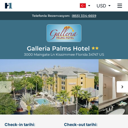
USD
Telefonla Rezervasyon:
(855) 334-6659
Galleria Palms Hotel
3000 Maingate Ln
Kissimmee
Florida
34747
US
Check-in tarihi:
Check-out tarihi: