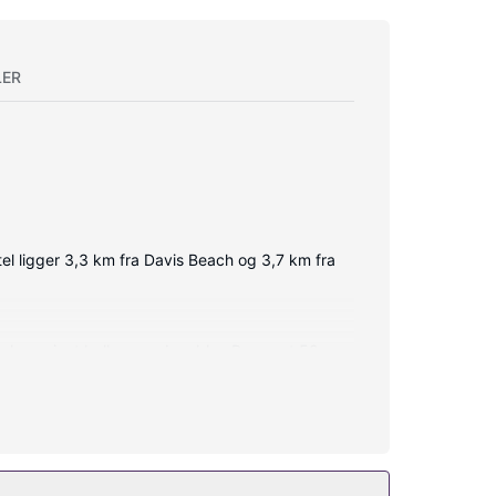
LER
el ligger 3,3 km fra Davis Beach og 3,7 km fra
e har privat balkon med møbler. Der er et 50-
privat badeværelse med bruser samt gratis
rnetadgang og bryllupsfaciliteter.