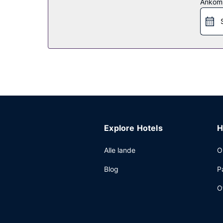
Restaurant
Ankom
Få stillet sulten med retter med fisk og skaldyr
en pause? Få en drink ved en af stedets 2 barer/
Andre faciliteter
Gæsterne har blandt andet adgang til hurtig indtj
Explore Hotels
H
Alle lande
O
Blog
P
O