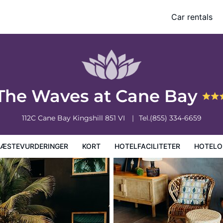
Car rentals
faciliteter
Hoteloplysninger
Hotelregler
The Waves at Cane Bay
112C Cane Bay
Kingshill
851
VI
Tel.
(855) 334-6659
ÆSTEVURDERINGER
KORT
HOTELFACILITETER
HOTELO