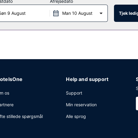
stdato
Afrejsedato
 på AMA Cane Bay, en restaurant ved stranden, hvor du kan spise uden
Søn 9 August
Man 10 August
Tjek led
lounger.
ekning og hurtig udtjekning. Gratis selvstændig parkering er til rådi
otelsOne
Help and support
S
m os
Support
artnere
Min reservation
fte stillede spørgsmål
Alle sprog