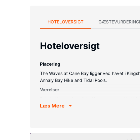
HOTELOVERSIGT
GÆSTEVURDERING
Hoteloversigt
Placering
The Waves at Cane Bay ligger ved havet i Kingsh
Annaly Bay Hike and Tidal Pools.
Værelser
Føl dig hjemme i et af de 11 værelser med indiv
Læs Mere
tommers LCD-tv med Netflix som underholdning, 
toiletartikler og hårtørrer.
Ejendomsfacilitet
Fra en terrasse på stedet kan du nyde den skønne 