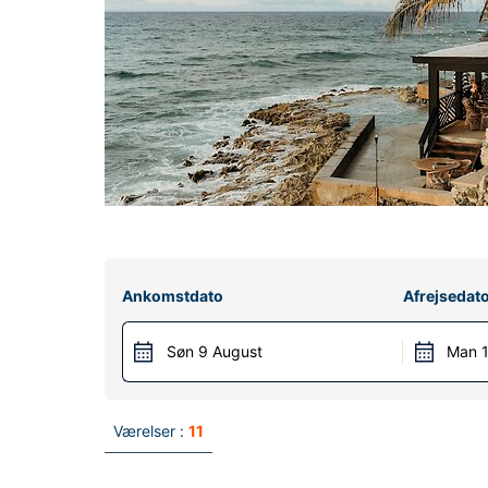
Ankomstdato
Afrejsedat
Søn 9 August
Man 1
Værelser :
11