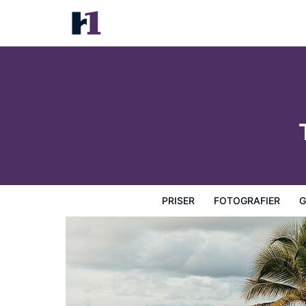
The Waves at Cane Bay
Priser
Fotografier
Gæstevurderinger
Kort
Hotel
PRISER
FOTOGRAFIER
G