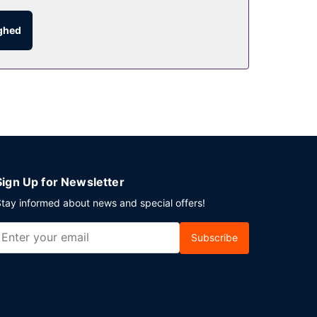
dørs og nyde udsigten til havet. Har du brug for
ighed
ghed på stedet.
Sign Up for Newsletter
tay informed about news and special offers!
Subscribe