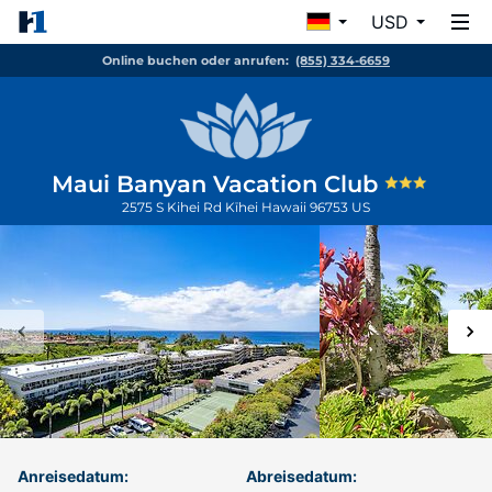
USD
Online buchen oder anrufen:
(855) 334-6659
Maui Banyan Vacation Club
2575 S Kihei Rd
Kīhei
Hawaii
96753
US
Anreisedatum:
Abreisedatum: