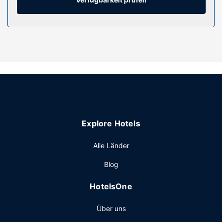
einer Dusche und kostenlosen Toilettenartikeln versehen.
Ausstattung der Anlage
Nutz das große Angebot an Freizeiteinrichtungen, wie zum
Beispiel: Außenpool und Whirlpool. Diese Ferienwohnung
bietet auch kostenloses WLAN, ein Concierge-Service und
Grillmöglichkeiten.
Sonstige Einrichtungen
Vor Ort gibt es Folgendes: Parken ohne Service
(kostenlos).
Explore Hotels
Alle Länder
Blog
HotelsOne
Über uns