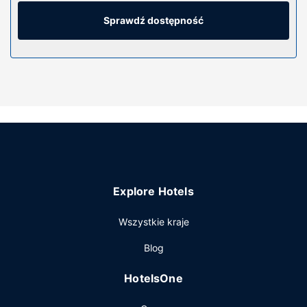
kablowa — rozrywkę. Wyposażenie łazienki: wanna
połączona z prysznicem, bezpłatne przybory toaletowe i
Sprawdź dostępność
suszarki do włosów.
Udogodnienia w obiekcie
Dostępne udogodnienia rekreacyjne to basen odkryty,
jacuzzi oraz odkryty kort tenisowy. Ten hotel oferuje
również udogodnienia takie jak bezpłatny
bezprzewodowy dostęp do internetu, teren piknikowy i
grill.
Pozostałe udogodnienia
Udogodnienia biznesowe to recepcja całodobowa,
Explore Hotels
przechowalnia bagażu oraz winda. Udogodnienia na
miejscu to bezpłatne parkowanie samodzielne.
Wszystkie kraje
Blog
HotelsOne