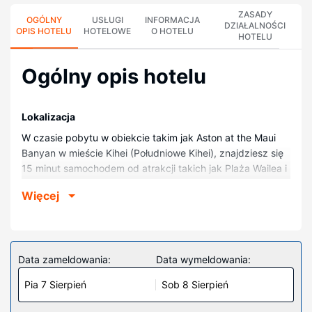
ZASADY
OGÓLNY
USŁUGI
INFORMACJA
DZIAŁALNOŚCI
OPIS HOTELU
HOTELOWE
O HOTELU
HOTELU
Ogólny opis hotelu
Lokalizacja
W czasie pobytu w obiekcie takim jak Aston at the Maui
Banyan w mieście Kihei (Południowe Kihei), znajdziesz się
15 minut samochodem od atrakcji takich jak Plaża Wailea i
Kamaole Beach Park 2. Hotel (przy plaży) znajduje się
Więcej
39,2 km od atrakcji takiej jak Park Narodowy Haleakalā i 1
km od miejsca takiego jak Kamaole Beach Park.
Pokoje
Poczuj się jak w domu w 123 klimatyzowanych pokojach,
Data zameldowania:
Data wymeldowania:
których wyposażenie to lodówka i telewizor LCD. Do
Pia 7 Sierpień
Sob 8 Sierpień
pokoju przylega lanai. Bezpłatny bezprzewodowy dostęp
do internetu zapewni łączność ze światem, a telewizja