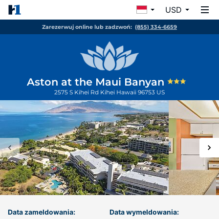
USD
Zarezerwuj online lub zadzwoń:
(855) 334-6659
Aston at the Maui Banyan
2575 S Kihei Rd
Kihei
Hawaii
96753
US
Data zameldowania:
Data wymeldowania: