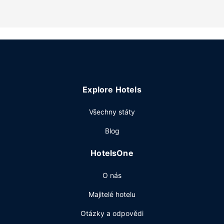
Hostům jsou k dispozici bankomat nebo bankovní služby a
výtah. Přímo v areálu je hostům k dispozici samostatné
parkování zdarma.
Explore Hotels
Všechny státy
Blog
HotelsOne
O nás
Majitelé hotelu
Otázky a odpovědi