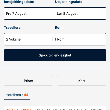
Innsjekkingsdato:
Utsjekkingsdato:
Fre 7 August
Lør 8 August
Travellers
Rom
2 Voksne
1 Rom
Sjekk tilgjengelighet
Priser
Kart
Hotellrom :
44
HOTELLOVERSIKT
HOTELLFASILITETER
HOTELLINFORMASJON
HO