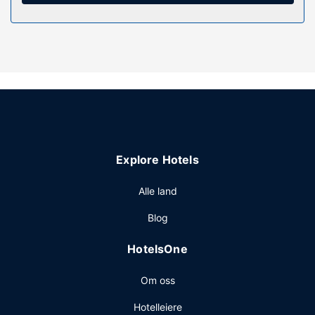
Gå ikke glipp av rekreasjonsfasiliteter som et
utendørsbasseng og sykkelutleie. Dette hotellet har
dessuten wi-fi (inkludert), concierge-tjenester og
sykkelparkering.
Andre fasiliteter
Gjester har tilgang til blant annet bagasjeoppbevaring og
vanndispenser.
Explore Hotels
Alle land
Blog
HotelsOne
Om oss
Hotelleiere