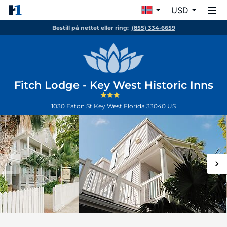
USD
Bestill på nettet eller ring:
(855) 334-6659
Fitch Lodge - Key West Historic Inns
1030 Eaton St
Key West
Florida
33040
US