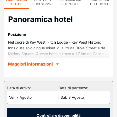
HOTEL
SUOI SERVIZI
SULL'HOTEL
DELL'HOTEL
Panoramica hotel
Posizione
Nel cuore di Key West, Fitch Lodge - Key West Historic
Inns dista solo cinque minuti di auto da Duval Street e da
Mallory Square. Questo hotel si trova a 1,7 km da Casa e
Museo di Ernest Hemingway e 2 km da Clarence S. Higgs
Maggiori informazioni
Memorial Beach Park.
Camere
Soggiorna in una delle 44 camere della struttura, complete
di TV a schermo piatto. Il Wi-Fi gratuito ti consente di
Data di arrivo:
Data di partenza:
restare in contatto con il mondo, mentre la TV con canali
Ven 7 Agosto
Sab 8 Agosto
via cavo è l'ideale per concedersi un po' di svago. Il bagno
in camera dispone di doccia, set di cortesia gratuiti e
asciugacapelli. I comfort includono casseforti e ventilatori
a soffitto, mentre le pulizie sono eseguite tutti i giorni.
Controllare disponibilità