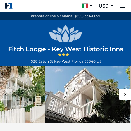
USD
Prenota online o chiama:
(855) 334-6659
Fitch Lodge - Key West Historic Inns
1030 Eaton St
Key West
Florida
33040
US