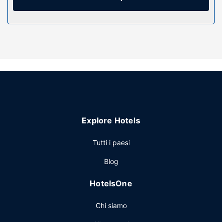
Attrattive della proprietà
Grazie ad un'ampia gamma di servizi ricreativi, che
includono una piscina all'aperto e un servizio di noleggio
biciclette, il divertimento è assicurato. In questo hotel
potrai inoltre contare su il Wi-Fi gratuito, servizi di
concierge e un parcheggio per biciclette.
Altre attrattive
Potrai usufruire di deposito bagagli e un distributore
dell'acqua.
Explore Hotels
Tutti i paesi
Blog
HotelsOne
Chi siamo