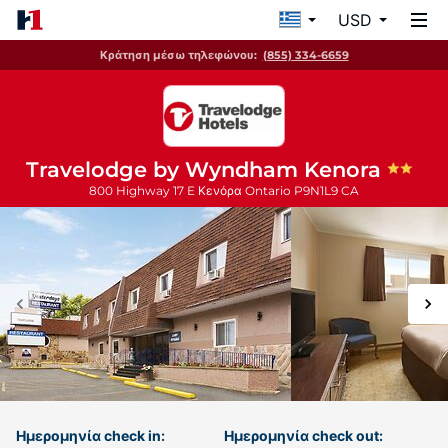
USD
Κράτηση μέσω τηλεφώνου:
(855) 334-6659
Travelodge by Wyndham Kenora
800 Highway 17 E
Κενόρα
Ontario
P9N1L9
CA
Ημερομηνία check in:
Ημερομηνία check out: