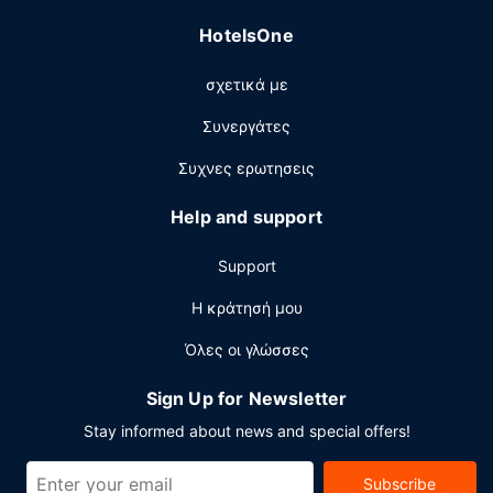
- 11:00 π.μ..
HotelsOne
Άλλες παροχές
σχετικά με
Στις σημαντικές παροχές περιλαμβάνονται ένα
επιχειρηματικό κέντρο, δωρεάν εφημερίδες στο λόμπι
Συνεργάτες
και ρεσεψιόν όλο το 24ωρο. Θέλετε να οργανώσετε μια
εκδήλωση σε αυτήν την πόλη (Κενόρα); Αυτό το
Συχνες ερωτησεις
ξενοδοχείο διαθέτει χώρο που είναι 334 τετραγωνικά
μέτρα και περιλαμβάνει συνεδριακό χώρο και αίθουσες
Help and support
συνεδριάσεων. Στους χώρους μας θα βρείτε δωρεάν
στάθμευση χωρίς παρκαδόρο.
Support
Η κράτησή μου
Όλες οι γλώσσες
Sign Up for Newsletter
Stay informed about news and special offers!
Subscribe