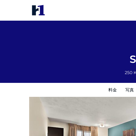
Sleep Inn Kelso Longview
料金
写真
レビュー
地図
館内設備
S
250 K
料金
写真