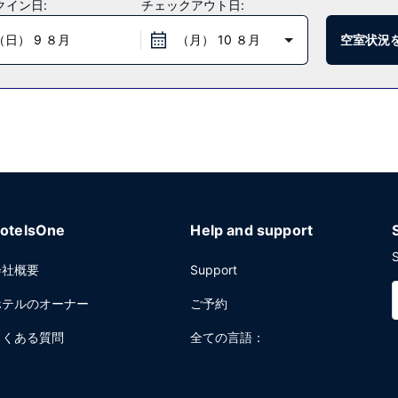
クイン日:
チェックアウト日:
（日） 9 ８月
（月） 10 ８月
空室状況
00 まで、週末は 6:30 ～ 10:00 までお召し上がりいただけます。
レベーターをお使いいただけます。敷地内にはセルフパーキング (無料)
otelsOne
Help and support
S
会社概要
Support
ホテルのオーナー
ご予約
よくある質問
全ての言語：