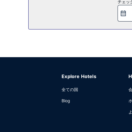
チェッ
用いただけます。
レストラン
無料のセルフサービスの朝食を、平日は 6:00 ～ 9:
その他の施設
24 時間対応フロントデスク、ランドリー設備、エ
Explore Hotels
H
全ての国
Blog