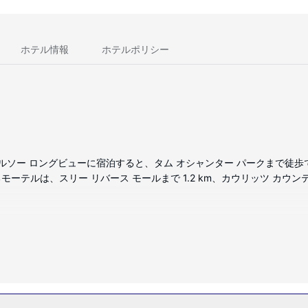
ホテル情報
ホテルポリシー
ソー ロングビューに宿泊すると、タム オシャンター パークまで徒歩でわ
ーテルは、スリー リバース モールまで 1.2 km、カウリッツ カウンティ
などが備わっており、ゆっくりおくつろぎいただけます。ピロートップのベ
Fi (無料)などもご利用いただけます。シャワー付き浴槽のある専用バス
Fi (無料)、自動販売機などの設備をご利用いただけます。このモー