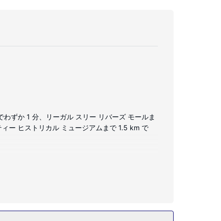
ずか 1 分、リーガル スリー リバーズ モールま
ー ヒストリカル ミュージアムまで 1.5 km で
ッドに、高級寝具が付いています。42 インチのス
ルームには、バスアメニティ (無料)、ヘアドライ
テルでは、サイクリングツアー案内所、駐輪場もご利