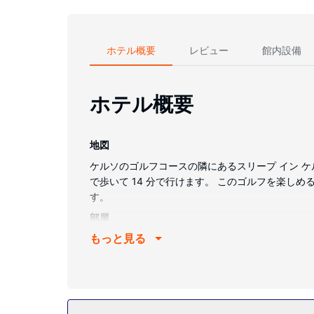
ホテル概要
レビュー
館内設備
ホテル概要
地図
ケルソのゴルフコースの隣にあるスリープ イン ケル
で歩いて 14 分で行けます。 このゴルフを楽しめるモ
す。
部屋
もっと見る
全部で 84 室ある客室には冷蔵庫、電子レンジ
マートテレビでケーブルをご覧いただけるほか、Wi
ヤーが備わっています。
施設
屋内プールなどのレクリエーション設備のほか、Wi