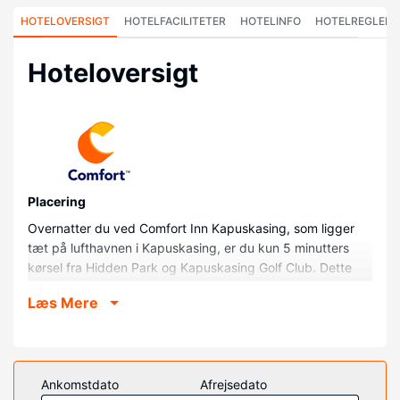
HOTELOVERSIGT
HOTELFACILITETER
HOTELINFO
HOTELREGLER
Hoteloversigt
Placering
Overnatter du ved Comfort Inn Kapuskasing, som ligger
tæt på lufthavnen i Kapuskasing, er du kun 5 minutters
kørsel fra Hidden Park og Kapuskasing Golf Club. Dette
hotel ligger 1,7 km fra Kapuskasing Mini Park og 1,7 km fra
Læs Mere
Mini Park.
Værelser
Føl dig hjemme i et af de 65 værelser, der indeholder
køleskab og fladskærms-tv. Din seng er udstyret med
Ankomstdato
Afrejsedato
topmadras og premium-sengetøj. Med Wi-Fi (tillægsgebyr)