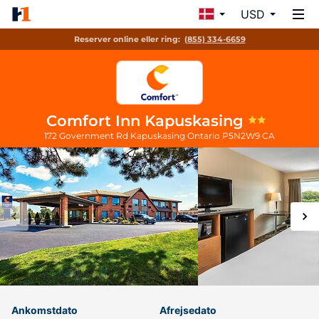
USD
Reserver online eller ring:
(855) 334-6659
Comfort Inn Kapuskasing
172 Government Rd
Kapuskasing
Ontario
P5N2W9
CA
Ankomstdato
Afrejsedato