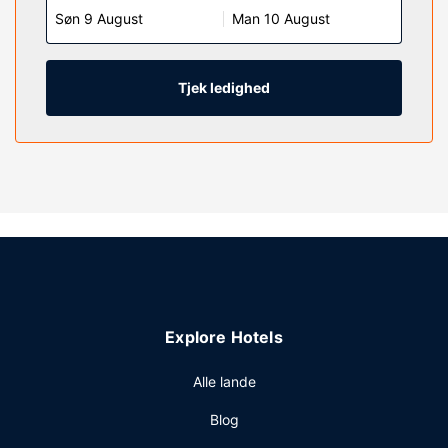
Søn 9 August
Man 10 August
kan du altid komme på nettet, og kabelkanaler sørger for
underholdningen. Værelset har et privat badeværelse med
en kombination af bruser/badekar samt gratis toiletartikler
og hårtørrer.
Tjek ledighed
Ejendomsfacilitet
Drag fordel af rekreative tilbud, såsom et fitnesscenter,
eller andre faciliteter, inklusive trådløs internetadgang
(tillægsgebyr) og pejs i lobbyen. Andre faciliteter på dette
hotel inkluderer hjælp med udflugter/billetter,
picnicområde og havegrill.
Restaurant
Gratis morgenmadsbuffet serveres dagligt.
Andre faciliteter
Explore Hotels
Gæsterne har blandt andet adgang til et forretningscenter,
gratis aviser i lobbyen og renseri/vaskeservice. Gratis
Alle lande
selvstændig parkering er til rådighed på stedet.
Blog