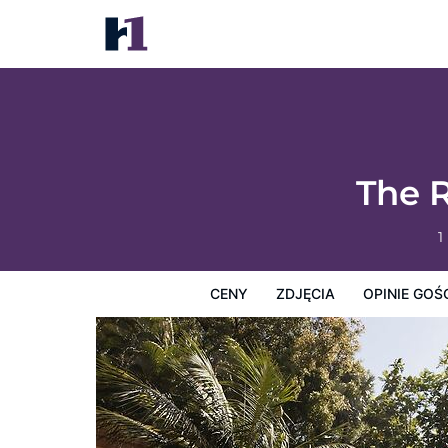
The Ritz-Carlton Maui, Kapalua
Ceny
Zdjęcia
Opinie Gości
Mapę
Usługi Hotel
The R
1
CENY
ZDJĘCIA
OPINIE GOŚ