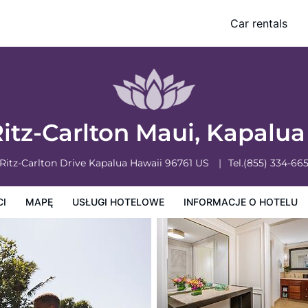
Car rentals
owe
Informacje o hotelu
Zasady działalności hotelu
itz-Carlton Maui, Kapalu
 Ritz-Carlton Drive
Kapalua
Hawaii
96761
US
Tel.
(855) 334-66
CI
MAPĘ
USŁUGI HOTELOWE
INFORMACJE O HOTELU