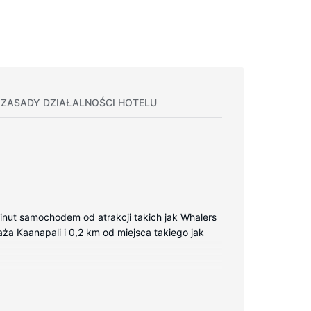
ZASADY DZIAŁALNOŚCI HOTELU
inut samochodem od atrakcji takich jak Whalers
aża Kaanapali i 0,2 km od miejsca takiego jak
ory Smart TV. Wyposażenie łóżek to pillowtop
wizja kablowa i odtwarzacze DVD. Wyposażenie