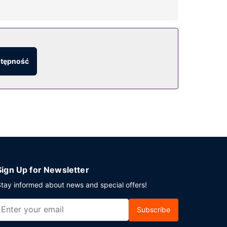
 pole golfowe oraz 3 baseny odkryte. Ten ośrodek
z salon fryzjerski. Do dyspozycji gości jest
stępność
jak ośrodek wczasowy. Możesz też zostać w
 w jednym z lokali: bar plażowy, bar przy
eekendy od 6:30 do 11 za opłatą.
lanujesz spotkanie w mieście Kapalua, ośrodek
3 stopy kwadratowe).
Sign Up for Newsletter
tay informed about news and special offers!
Subscribe