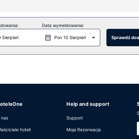
ny i prysznic z deszczownicą.
i na ciało i zabiegi na twarz. Dostępne udogodnienia rekreacyjne to
ldowania:
Data wymeldowania:
akie jak obsługa portierska, sklepy z pamiątkami i czasopismami ora
ę.
9 Sierpień
Pon 10 Sierpień
Sprawdź do
tauracji The Banyan Tree, jednej z 6 restauracji w obiekcie takim 
owej lub pójść po przekąskę do kawiarni. Ożywcze napoje znajdziesz
ormie bufetu są podawane w dni powszednie od 6:30 do 10:30, a w w
 ekspresowe zameldowanie oraz ekspresowe wymeldowanie. Jeżeli p
oraz sale konferencyjne o łącznej powierzchni 18580 m kw. (19999
otelsOne
Help and support
S
 nas
Support
łaściciele hoteli
Moja Rezerwacja