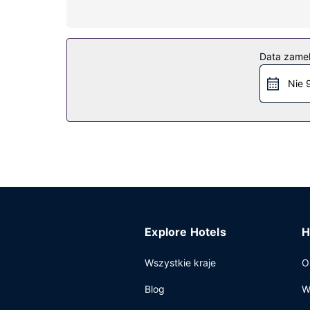
łazienki: wanna i prysznic osobno, głębokie wan
Udogodnienia w obiekcie
Zrelaksuj się w spa, które oferuje masaż, zabieg
Data zame
wczasowy w stylu art deco oferuje udogodnienia t
bezpłatny wahadłowy autobus kursujący na plaż
Nie 
Restauracja
Zachwyć się kuchnią taką jak owoce morza w res
pokoju i skorzystać z całodobowej obsługi pokoj
basenie i 3 bary/salony klubowe. Śniadania w f
Pozostałe udogodnienia
Udogodnienia biznesowe to centrum biznesowe,
wczasowy oferuje pomieszczenia konferencyjne 
Explore Hotels
H
Wszystkie kraje
O
Blog
W