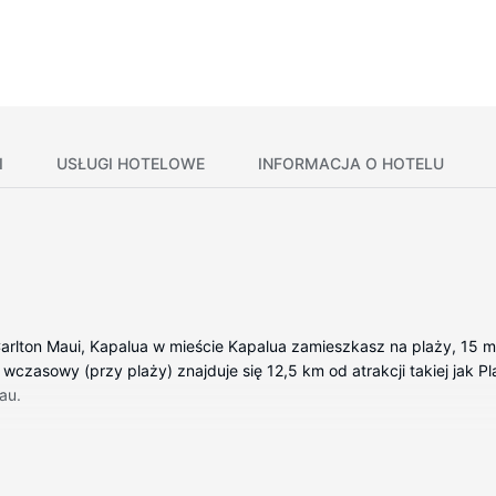
I
USŁUGI HOTELOWE
INFORMACJA O HOTELU
Carlton Maui, Kapalua w mieście Kapalua zamieszkasz na plaży, 15 m
 wczasowy (przy plaży) znajduje się 12,5 km od atrakcji takiej jak Pl
au.
kojach, których wyposażenie to stacja dokująca do iPoda i Telewiz
łny. Do pokoju przylega umeblowane lanai. Rozrywkę zapewnią tele