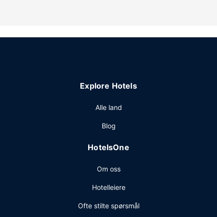
tillegg ballsal og salgsautomat.
Restaurant
Spis middag på The Drum Room, en baren/loungen som
spesialiserer seg på amerikanske retter. Du kan også få
deg noe å spise på kafeen, og i tillegg tilbys det
romservice (på fastsatte tidspunkter). Frokostbuffé tilbys
daglig fra kl. 06.00 til kl. 11.00 mot et tillegg.
Explore Hotels
Andre fasiliteter
Gjester har tilgang til blant annet kablet internettilgang
Alle land
(inkludert), et forretningssenter og hurtiginnsjekking.
Blog
Planlegger du en event i Kansas City? Som en av dette
hotellet sine gjester tilbys du møte- og konferanserom på
HotelsOne
opp til 929 kvadratmeter, blant annet konferanserom og
møterom. Gjestene tilbys ubetjent parkering (mot et
Om oss
tillegg) på stedet.
Hotelleiere
Ofte stilte spørsmål