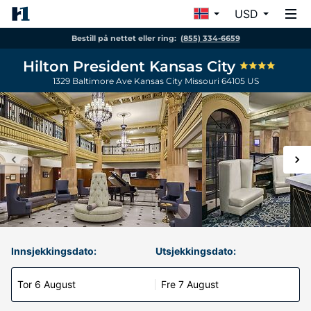
USD
Bestill på nettet eller ring:
(855) 334-6659
Hilton President Kansas City
1329 Baltimore Ave
Kansas City
Missouri
64105
US
Innsjekkingsdato:
Utsjekkingsdato:
Tor 6 August
Fre 7 August