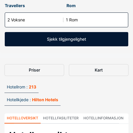
Travellers
Rom
2 Voksne
1 Rom
Sjekk tilgjengelighet
Priser
Kart
Hotellrom :
213
Hotellkjede :
Hilton Hotels
HOTELLOVERSIKT
HOTELLFASILITETER
HOTELLINFORMASJON
HO