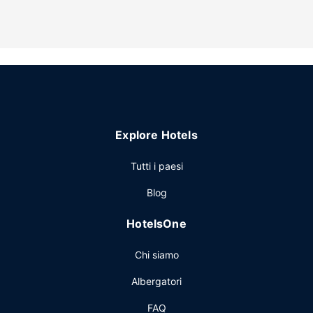
di cortesia firmati e asciugacapelli.
Attrattive della proprietà
Le opportunità di svago non mancano: avrai a disposizione
una palestra aperta giorno e notte, oltre a il Wi-Fi gratuito e
servizi di concierge. Questo hotel offre, inoltre, una sala da
ballo e un distributore automatico.
Ristorante
Explore Hotels
Ordina la cena presso The Drum Room, un bar/lounge
specializzato in cucina americana. In alternativa, fermati a
Tutti i paesi
mangiare al bar/caffetteria o prova il servizio in camera
con orario limitato. La colazione a buffet è disponibile a
Blog
pagamento tutti i giorni dalle ore 06:00 alle ore 11:00.
Altre attrattive
HotelsOne
Potrai usufruire di accesso gratuito a Internet via cavo, un
Chi siamo
business center e check-in veloce. Stai pianificando un
evento a Kansas City? Presso un hotel avrai a disposizione
Albergatori
929 metri quadrati di spazio con un'area per conferenze e
sale riunioni. Il un parcheggio (a pagamento) è disponibile
FAQ