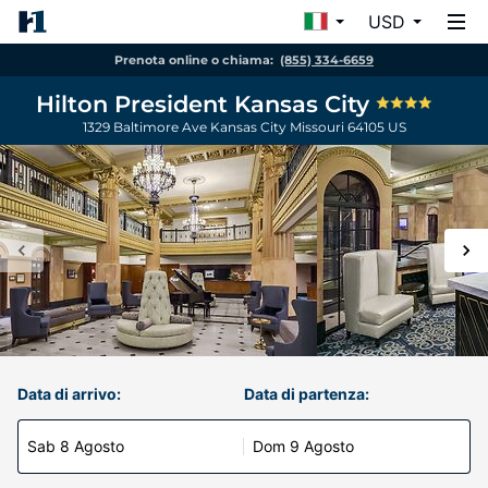
USD
Prenota online o chiama:
(855) 334-6659
Hilton President Kansas City
1329 Baltimore Ave
Kansas City
Missouri
64105
US
Data di arrivo:
Data di partenza:
Sab 8 Agosto
Dom 9 Agosto