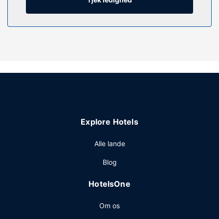
Ejendomsfacilitet
Fra en tagterrasse og en have på stedet kan du nyde den
skønne udsigt, og du kan nyde godt af faciliteter, såsom
gratis trådløs internetadgang. Andre faciliteter på dette
hotel inkluderer gavebutik/aviskiosk og pejs i lobbyen.
Restaurant
Du kan købe mad ved den lokale
købmand/dagligvarebutik eller blive på værelset og nyde
godt af dette hotels mulighed for roomservice (i et
begrænset antal timer).
Explore Hotels
Andre faciliteter
Gæsterne har blandt andet adgang til en flersproget
Alle lande
medarbejderstab og bagageopbevaring. Gratis
Blog
selvstændig parkering er til rådighed på stedet.
HotelsOne
Om os