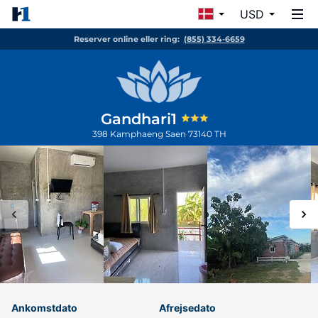
USD
Reserver online eller ring:
(855) 334-6659
Gandhari1
398
Kamphaeng Saen
73140
TH
Ankomstdato
Afrejsedato