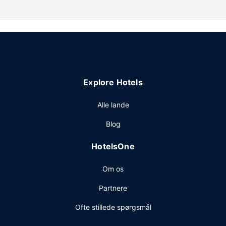
Andre faciliteter
Personale er kun til rådighed i receptionen i et begrænset
antal timer. Gratis selvstændig parkering er til rådighed på
stedet.
Explore Hotels
Alle lande
Blog
HotelsOne
Om os
Partnere
Ofte stillede spørgsmål