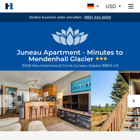
USD
Online buchen oder anrufen:
(855) 334-6659
Juneau Apartment - Minutes to
Mendenhall Glacier
3028 Mountainwood Circle
Juneau
Alaska
99801
US