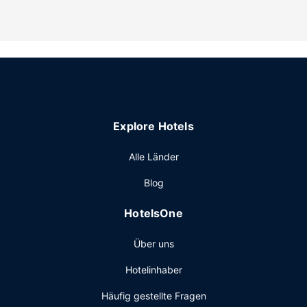
den Freizeitaktivitäten zählt Folgendes: die
Jagdmöglichkeiten.
Sonstige Einrichtungen
Vor Ort gibt es Folgendes: Parken ohne Service
(kostenlos).
Explore Hotels
Alle Länder
Blog
HotelsOne
Über uns
Hotelinhaber
Häufig gestellte Fragen