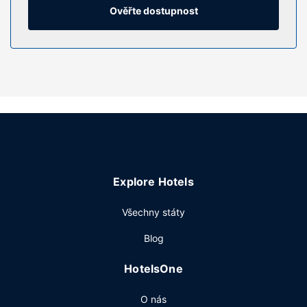
vysoušeč vlasů. Další užitečné vybavení a služby:
Ověřte dostupnost
kávovar/čajovar, žehlička a žehlicí prkno a telefon
(místními hovory zdarma).
Vybavení nemovitosti
K nabídce hotelu patří bezdrátový internet zdarma, krb ve
vestibulu a prodejní automat.
Restaurace
Dostanete-li hlad, bude vám k dispozici pokojová služba.
Denně budete zváni na kontinentální snídani zdarma.
Další vybavení
Explore Hotels
Hostům jsou k dispozici business centrum, čistírna oděvů a
recepce s nepřetržitým provozem. Hostům je zdarma
Všechny státy
poskytována tato dopravní služba: kyvadlová doprava z a
Blog
na letiště (k dispozici nonstop).
HotelsOne
O nás