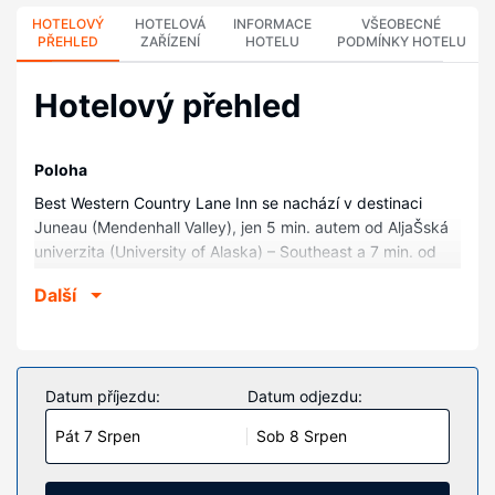
HOTELOVÝ
HOTELOVÁ
INFORMACE
VŠEOBECNÉ
PŘEHLED
ZAŘÍZENÍ
HOTELU
PODMÍNKY HOTELU
Hotelový přehled
Poloha
Best Western Country Lane Inn se nachází v destinaci
Juneau (Mendenhall Valley), jen 5 min. autem od AljaŠská
univerzita (University of Alaska) – Southeast a 7 min. od
Vodopády Nugget Falls. Tento hotel se nachází 13,5 km
Další
od Dům guvernéra AljaŠky a 13,8 km od Městské muzeum
Juneau-Douglas.
Pokoje
V jednom z 55 klimatizovaných pokojů se budete cítit jako
Datum příjezdu:
Datum odjezdu:
doma. Bezdrátový internet zdarma vám zajistí spojení se
Pát 7 Srpen
Sob 8 Srpen
světem a televize, která nabízí kabelové kanály, dobrou
zábavu. Soukromé koupelny nabízí vybavení, jehož
součástí jsou vana se sprchou, toaletní potřeby zdarma a