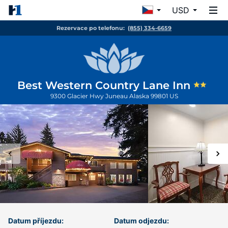
USD
Rezervace po telefonu:
(855) 334-6659
Best Western Country Lane Inn
9300 Glacier Hwy
Juneau
Alaska
99801
US
Datum příjezdu:
Datum odjezdu: