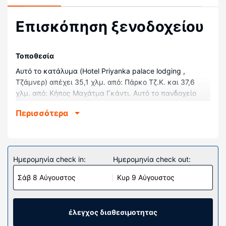
Επισκόπηση ξενοδοχείου
Τοποθεσία
Αυτό το κατάλυμα (Hotel Priyanka palace lodging ,
Τζάμνερ) απέχει 35,1 χλμ. από: Πάρκο Τζ.Κ. και 37,6
χλμ. από: Κήπος Μαχάτμα Γκάντι. Αυτό το πανδοχείο
απέχει 37,7 χλμ. από: Πάρκο Μπαχινάμπαϊ και 50,6 χλμ.
Περισσότερα
από: Σπηλιές Αγιάντα.
Δωμάτια
Νιώστε σαν στο σπίτι σας σε ένα από τα 11 δωμάτιά
μας. Παραμείνετε online με δωρεάν ασύρματη πρόσβαση
Ημερομηνία check in:
Ημερομηνία check out:
στο ίντερνετ που προσφέρεται. Είναι διαθέσιμα μπάνια
Σάβ 8 Αύγουστος
Κυρ 9 Αύγουστος
με ντουζιέρες.
Άλλες παροχές
Στις σημαντικές παροχές περιλαμβάνονται δωρεάν
έλεγχος διαθεσιμοτητας
εφημερίδες στο λόμπι, ρεσεψιόν όλο το 24ωρο και