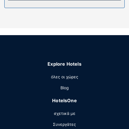
αποθήκευση αποσκευών. Στους χώρους μας θα βρείτε
δωρεάν στάθμευση χωρίς παρκαδόρο.
Explore Hotels
όλες οι χώρες
Blog
HotelsOne
σχετικά με
Συνεργάτες