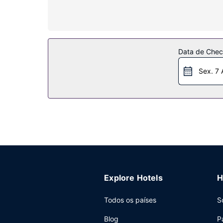
privativas dispõem de uma combinação polibã/ban
Serviço do hotel
Não perca as várias atividades recreativas e de e
concierge.
Data de Check
Restaurante
Sex. 7 
Best Western JFK Airport Hotel dispõe de snack
entre as 7:00 e as 9:00.
Outros serviços
As principais comodidades incluem um business cen
24 horas).
Explore Hotels
H
Todos os países
S
Blog
P