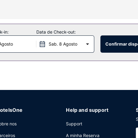
heira, artigos de higiene grátis e secadores de cabelo.
ntretimento ao seu dispor, incluindo uma sala de fitness. O espaço o
-in:
Data de Check-out:
Agosto
Sab. 8 Agosto
Confirmar disp
-bar/pastelaria. Comece as suas manhãs da melhor forma com um peq
ter, registo de saída rápido e jornais grátis no lobby. O transporte
otelsOne
Help and support
S
obre nos
Support
arceiros
A minha Reserva