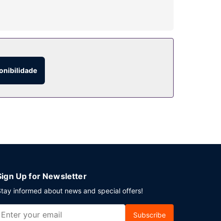
ferece ainda Wi-fi grátis e serviços de
onibilidade
ueno-almoço buffet grátis, servido diariamente
 grátis de/para o aeroporto é grátis (disponível
Sign Up for Newsletter
tay informed about news and special offers!
Subscribe