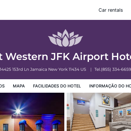
Car rentals
o Hotel
Informação do Hotel
Regulamentos do Hotel
t Western JFK Airport Hot
14425 153rd Ln
Jamaica
New York
11434
US
Tel.
(855) 334-665
OS
MAPA
FACILIDADES DO HOTEL
INFORMAÇÃO DO H