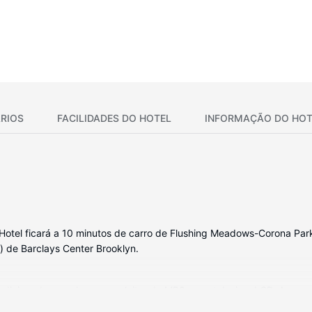
RIOS
FACILIDADES DO HOTEL
INFORMAÇÃO DO HOT
otel ficará a 10 minutos de carro de Flushing Meadows-Corona Park 
mi) de Barclays Center Brooklyn.
dicionado, uma base para leitor de MP3 e um televisor LCD. As cama
atuita para estar sempre contactável. Em alternativa, assista a uma s