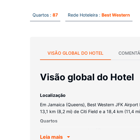
Quartos :
87
Rede Hoteleira :
Best Western
VISÃO GLOBAL DO HOTEL
COMENTÁ
Visão global do Hotel
Localização
Em Jamaica (Queens), Best Western JFK Airport H
13,1 km (8,2 mi) de Citi Field e a 18,4 km (11,4 
Quartos
Sinta-se em casa num dos 87 quartos com ar con
Leia mais
qualidade. Ligue-se à internet com e sem fios gr