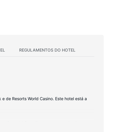
EL
REGULAMENTOS DO HOTEL
e de Resorts World Casino. Este hotel está a
s têm colchões pillowtop e roupa de alta
eleção de canais via satélite. As casas de banho