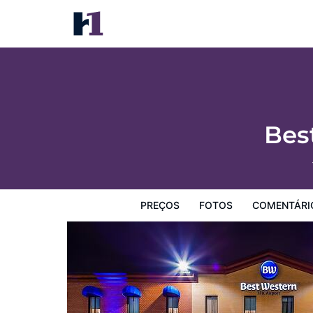
Best Western JFK Airport Hotel
Preços
Fotos
Comentários
Mapa
Facilidades d
Bes
PREÇOS
FOTOS
COMENTÁRI