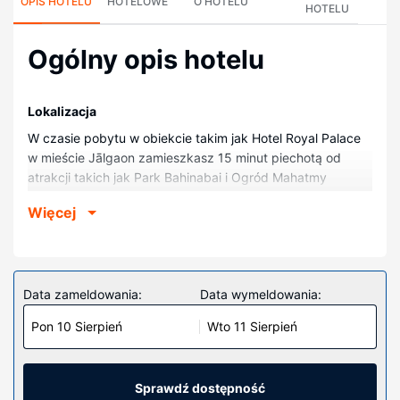
OPIS HOTELU
HOTELOWE
O HOTELU
HOTELU
Ogólny opis hotelu
Lokalizacja
W czasie pobytu w obiekcie takim jak Hotel Royal Palace
w mieście Jālgaon zamieszkasz 15 minut piechotą od
atrakcji takich jak Park Bahinabai i Ogród Mahatmy
Gandhiego. Hotel znajduje się 2,6 km od atrakcji takiej jak
Więcej
Park J.K.
Pokoje
Poczuj się jak w domu w 38 klimatyzowanych pokojach.
Bezpłatny bezprzewodowy dostęp do internetu zapewni
Data zameldowania:
Data wymeldowania:
łączność ze światem. Prywatna łazienka — wyposażenie:
Pon 10 Sierpień
Wto 11 Sierpień
bezpłatne przybory toaletowe i kapcie. Udogodnienia
obejmują sejfy i biurka oraz sprzątanie codziennie.
Udogodnienia w obiekcie
Sprawdź dostępność