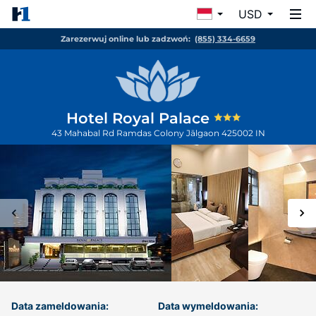
USD
Zarezerwuj online lub zadzwoń:
(855) 334-6659
Hotel Royal Palace
43 Mahabal Rd Ramdas Colony
Jālgaon
425002
IN
Data zameldowania:
Data wymeldowania: