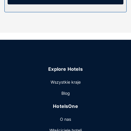
Dostępne udogodnienia to bezpłatny bezprzewodowy
dostęp do internetu, obsługa portierska oraz sala
bankietowa.
Restauracja
Apetyt gości obiektu Hotel Royal Palace zaspokoi
restauracja. Ożywcze napoje znajdziesz w jednym z lokali:
bar/salon klubowy. Hotel oferuje bezpłatne śniadanie
pełne codziennie od 8 do 10:30.
Pozostałe udogodnienia
Udogodnienia biznesowe to usługi pralni chemicznej,
Explore Hotels
recepcja całodobowa oraz przechowalnia bagażu.
Udogodnienia na miejscu to bezpłatne parkowanie
Wszystkie kraje
samodzielne.
Blog
HotelsOne
O nas
Właściciele hoteli