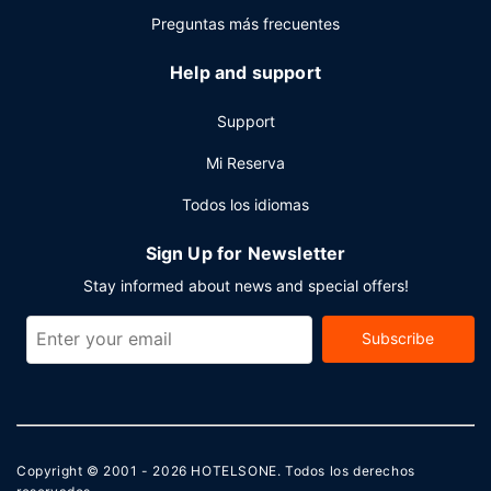
a la carta todos los días de 07:00 a 11:00 con un coste
Preguntas más frecuentes
adicional.
Help and support
Otros servicios
Tendrás un centro de negocios abierto las 24 horas,
Support
check-in exprés y check-out exprés a tu disposición.
¿Estás organizando un evento en Jackson Hole? En este
Mi Reserva
hotel tienes a tu disposición 260 metros cuadrados de
Todos los idiomas
espacio con zona para conferencias y salas de reuniones.
Hay un aparcamiento para autocaravanas, autobuses y
Sign Up for Newsletter
camiones disponible.
Stay informed about news and special offers!
Subscribe
Copyright © 2001 - 2026
HOTELSONE
. Todos los derechos