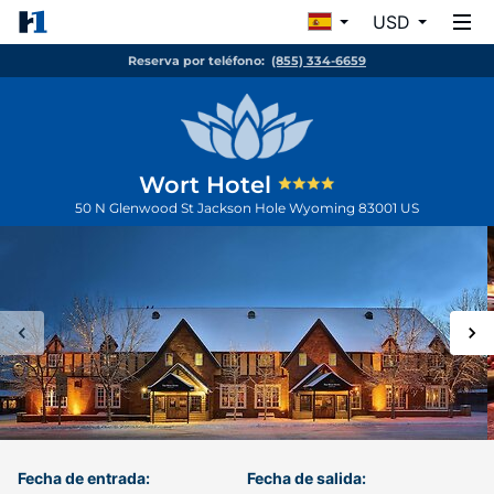
USD
Reserva por teléfono:
(855) 334-6659
Wort Hotel
50 N Glenwood St
Jackson Hole
Wyoming
83001
US
Fecha de entrada:
Fecha de salida: