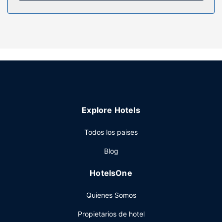
tuyos. Además, podrás disfrutar de canales por cable. El
baño privado con ducha y bañera combinadas está
provisto de artículos de higiene personal de diseño y
secadores de pelo.
Servicios hotel
Tras un día en las pistas, diviértete con instalaciones
recreativas como una bañera de hidromasaje o gimnasio.
Este hotel de estilo victoriano ofrece además conexión a
Internet wifi gratis, servicios de conserjería y
Explore Hotels
guardaesquís. Gracias al servicio de transporte gratuito
podrás llegar a las pistas de esquí cómoda y rápidamente.
Todos los paises
Restaurante
Blog
Come algo en Silver Dollar Grill, uno de los 2 restaurantes
de este hotel, o simplemente llama al servicio de
HotelsOne
habitaciones con horario limitado. Disfruta de un detalle de
bienvenida gratuito organizado por la recepción algunos
Quienes Somos
días, donde podrás conocer a otros huéspedes mientras
tomas un bocado. Qué mejor forma de acabar el día que
Propietarios de hotel
con una bebida en el bar o lounge. Se ofrece un desayuno