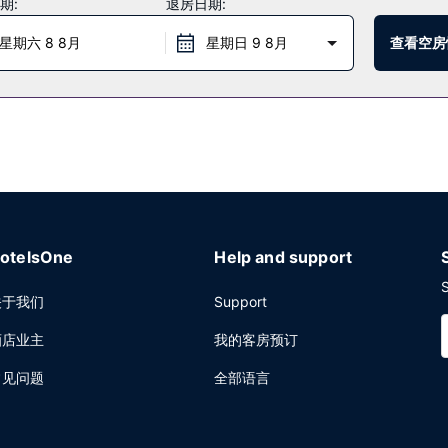
期:
退房日期:
至周五 08:30 至 09:30 提供收费的即点即煮早餐。
星期六 8 8月
星期日 9 8月
查看空房
务和图书馆。酒店提供免费自助停车。
otelsOne
Help and support
S
关于我们
Support
酒店业主
我的客房预订
常见问题
全部语言