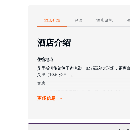
酒店介绍
评语
酒店设施
酒店介绍
住宿地点
艾里斯河旅馆位于杰克逊，毗邻高尔夫球场，距离白山国
英里（10.5 公里）。
客房
有 22 间空调客房提供DVD 播放器；您定能在
更多信息
室提供按摩浴缸和免费洗浴用品。
物业设施
一定要享受一下热水浴缸、桑拿和季节性开放的室外游
餐厅