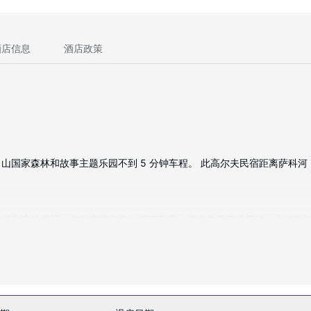
酒店信息
酒店政策
家森林和故事主题乐园不到 5 分钟车程。 此高尔夫民宿距离萨科河 3.5
旅途中找到家的舒适。您的客房备有加厚层卧床。提供免费无线网络，方便
泳池等度假设施。此民宿的其他特色包括免费 WiFi、礼宾服务和游乐厅