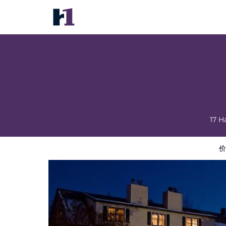
Inn at Ellis River
价格
酒店照片
评语
地图
酒店设施
酒店信息
17 H
价