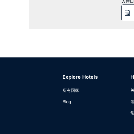
入住日
您可以到酒吧/酒廊，点一杯喜欢的饮品，畅饮一番。周一
其他设施
特色服务/设施包括大堂免费报纸、24 小时前台服
Explore Hotels
H
所有国家
Blog