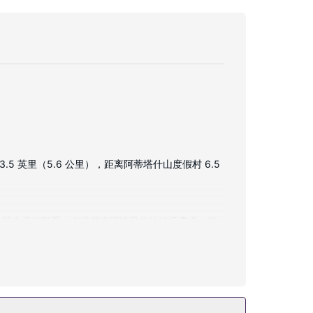
 英里（5.6 公里），距离阿蒂塔什山度假村 6.5
您与朋友保持联系；有线频道可满足您的娱乐需求。浴
/游戏室。