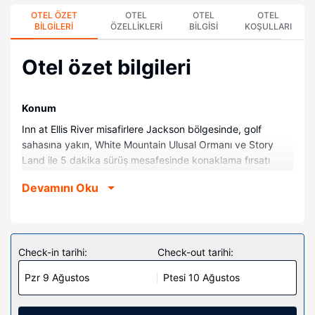
OTEL ÖZET
OTEL
OTEL
OTEL
BILGILERI
ÖZELLIKLERI
BILGISI
KOŞULLARI
Otel özet bilgileri
Konum
Inn at Ellis River misafirlere Jackson bölgesinde, golf
sahasına yakın, White Mountain Ulusal Ormanı ve Story
Land ile 5 dakika sürüş mesafesinde konaklama fırsatı
sunuyor. Bu golf oda ve kahvaltı sunan konaklama yeri
Devamını Oku
Washington Dağı Oto Yolu ile 12,1 mi (19,5 km) ve Saco
River ile 3,5 mi (5,6 km) mesafede.
Odalar
Misafirler için 22 klimalı odada DVD oynatıcı mevcuttur.
Check-in tarihi:
Check-out tarihi:
Odanızda bir pillowtop/yastık üstlü yatak bulunur.
Pzr 9 Ağustos
Ptesi 10 Ağustos
Misafirlerimize ücretsiz kablosuz internet sunulmaktadır.
Misafirlerimizin iyi vakit geçirebilmesi için kablolu TV
kanalları vardır. Banyolarda jakuzi ve ücretsiz