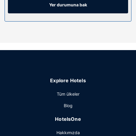
banyo/kozmetik ürünleri vardır.
Yer durumuna bak
Otelin güzelliği
Jakuzi, sauna ve sezonluk açık havuz dâhil dinlenme
olanaklarından yararlanmayı unutmayın. Bu oda ve kahvaltı
sunan otelde misafirler için ayrıca ücretsiz kablosuz
İnternet, danışma (concierge) hizmetleri ve atari
salonu/oyun odası vardır.
Restoran
Barda/oturma salonunda misafirlerimize içecek servisi
yapılmaktadır. Misafirlere Hafta içi 08.30 ve 09.30
Explore Hotels
arasında ücretli alakart kahvaltı servisi yapılmaktadır.
Diğer güzellikler
Tüm ülkeler
Misafirler için lobide ücretsiz gazete servisi, 24 saat açık
Blog
resepsiyon ve kütüphane mevcuttur. Ücretsiz otopark
vardır.
HotelsOne
Hakkımızda